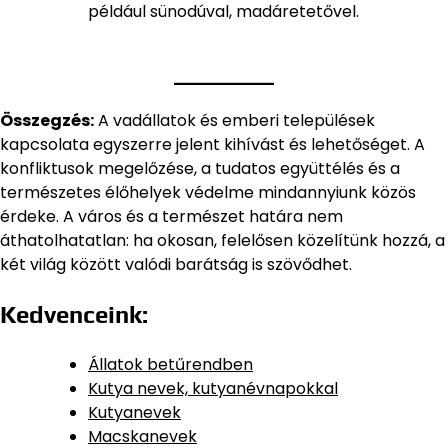
például sünodúval, madáretetővel.
Összegzés:
A vadállatok és emberi települések
kapcsolata egyszerre jelent kihívást és lehetőséget. A
konfliktusok megelőzése, a tudatos együttélés és a
természetes élőhelyek védelme mindannyiunk közös
érdeke. A város és a természet határa nem
áthatolhatatlan: ha okosan, felelősen közelítünk hozzá, a
két világ között valódi barátság is szövődhet.
Kedvenceink:
Állatok betűrendben
Kutya nevek, kutyanévnapokkal
Kutyanevek
Macskanevek