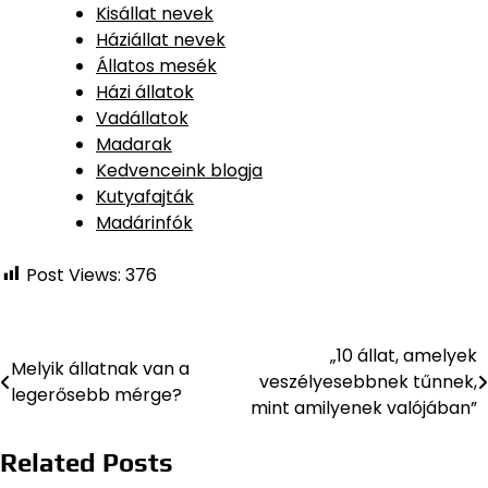
Kisállat nevek
Háziállat nevek
Állatos mesék
Házi állatok
Vadállatok
Madarak
Kedvenceink blogja
Kutyafajták
Madárinfók
Post Views:
376
„10 állat, amelyek
Bejegyzés
Melyik állatnak van a
veszélyesebbnek tűnnek,
legerősebb mérge?
navigáció
mint amilyenek valójában”
Related Posts