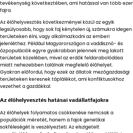
tevékenység következtében, ami hatással van több ezer
fajra.
Az élőhelyvesztés következményei közül az egyik
legsúlyosabb, hogy sok faj kénytelen új, számukra idegen
területeken élni, vagy alkalmazkodni az emberi
jelenléthez. Például Magyarországon a vaddisznó- és
őzpopulációk egyre gyakrabban jelennek meg lakott
területek közelében, mivel az erdők feldarabolódása
miatt nehezebben találnak megfelelő élőhelyet.
Gyakran előfordul, hogy ezek az állatok mezőgazdasági
területeken keresnek táplálékot, ami konfliktusokhoz
vezethet a gazdákkal.
Az élőhelyvesztés hatásai vadállatfajokra
Az élőhelyek folyamatos csökkenése nemcsak a
populációk méretét, hanem a fajok genetikai
sokféleségét is veszélyezteti. Az elszigetelt