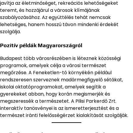
javítja az életminőséget, rekreációs lehetőségeket
teremt, és hozzájárul a városok klímájának
szabályozásához. Az együttélés tehát nemcsak
lehetséges, hanem hosszú távon mindenki érdekét
szolgálja.
Pozitív példák Magyarországról
Budapest több városrészében is léteznek közösségi
programok, amelyek célja a városi természet
megőrzése. A Feneketlen-tó környékén például
rendszeresen szerveznek madármegfigyelő sétákat,
iskolai oktatóprogramokat, amelyek segítik a
gyerekeket abban, hogy korán megismerjék és
megszeressék a természetet. A Pilisi Parkerdő Zrt.
interaktív tanösvényei is az ismeretterjesztést és a
természet iránti felelősségérzet kialakítását szolgálják.