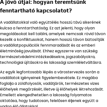
A jövő útjai: hogyan teremtsünk
fenntartható kapcsolatot?
A vadállatokkal való együttélés hosszú távú sikerének
kulcsa a fenntarthatóság. Ez azt jelenti, hogy olyan
megoldásokat kell találni, amelyek nemcsak rövid távon
kezelik a konfliktusokat, hanem hosszú távon biztosítják
a vadállatpopulációk fennmaradását és az emberi
életminőség javulását. Ehhez egyszerre van szükség
természetvédelmi intézkedésekre, jogszabályokra,
technológiai újításokra és lakossági szemléletváltásra.
Az egyik legfontosabb lépés a várostervezés során a
vadállatok igényeinek figyelembevétele. Ez magába
foglalja a zöldfolyosók, vadátjárók, természetes vizes
élőhelyek megőrzését, illetve új élőhelyek létrehozását.
Emellett elengedhetetlen a lakosság folyamatos
oktatása, hogy tudatosan, felelősen éljenek együtt a
vadon élő állatokkal.