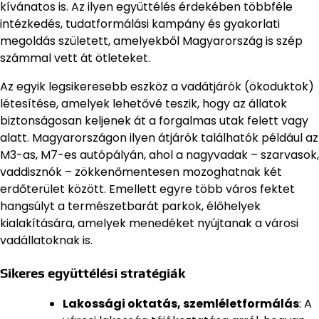
kívánatos is. Az ilyen együttélés érdekében többféle
intézkedés, tudatformálási kampány és gyakorlati
megoldás született, amelyekből Magyarország is szép
számmal vett át ötleteket.
Az egyik legsikeresebb eszköz a vadátjárók (ökoduktok)
létesítése, amelyek lehetővé teszik, hogy az állatok
biztonságosan keljenek át a forgalmas utak felett vagy
alatt. Magyarországon ilyen átjárók találhatók például az
M3-as, M7-es autópályán, ahol a nagyvadak – szarvasok,
vaddisznók – zökkenőmentesen mozoghatnak két
erdőterület között. Emellett egyre több város fektet
hangsúlyt a természetbarát parkok, élőhelyek
kialakítására, amelyek menedéket nyújtanak a városi
vadállatoknak is.
Sikeres együttélési stratégiák
Lakossági oktatás, szemléletformálás
: A