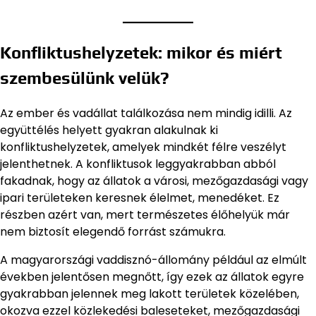
Konfliktushelyzetek: mikor és miért
szembesülünk velük?
Az ember és vadállat találkozása nem mindig idilli. Az
együttélés helyett gyakran alakulnak ki
konfliktushelyzetek, amelyek mindkét félre veszélyt
jelenthetnek. A konfliktusok leggyakrabban abból
fakadnak, hogy az állatok a városi, mezőgazdasági vagy
ipari területeken keresnek élelmet, menedéket. Ez
részben azért van, mert természetes élőhelyük már
nem biztosít elegendő forrást számukra.
A magyarországi vaddisznó-állomány például az elmúlt
években jelentősen megnőtt, így ezek az állatok egyre
gyakrabban jelennek meg lakott területek közelében,
okozva ezzel közlekedési baleseteket, mezőgazdasági