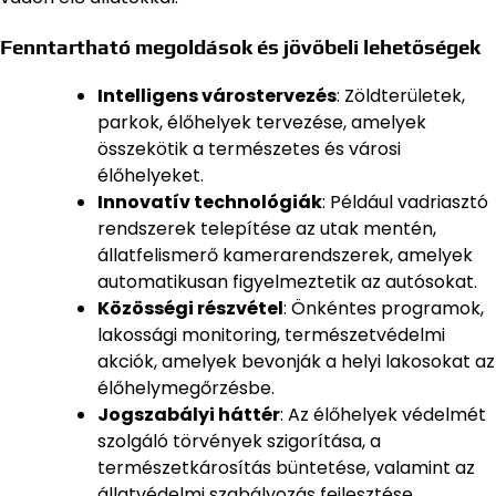
Fenntartható megoldások és jövőbeli lehetőségek
Intelligens várostervezés
: Zöldterületek,
parkok, élőhelyek tervezése, amelyek
összekötik a természetes és városi
élőhelyeket.
Innovatív technológiák
: Például vadriasztó
rendszerek telepítése az utak mentén,
állatfelismerő kamerarendszerek, amelyek
automatikusan figyelmeztetik az autósokat.
Közösségi részvétel
: Önkéntes programok,
lakossági monitoring, természetvédelmi
akciók, amelyek bevonják a helyi lakosokat az
élőhelymegőrzésbe.
Jogszabályi háttér
: Az élőhelyek védelmét
szolgáló törvények szigorítása, a
természetkárosítás büntetése, valamint az
állatvédelmi szabályozás fejlesztése.