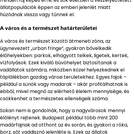
minden faj képes erre, és sok esetben a veszélyeztetett
állatpopulációk éppen az emberi jelenlét miatt
húzódnak vissza vagy tűnnek el.
A város és a természet határterületei
A város és természet közötti átmeneti zóna, az
úgynevezett „urban fringe”, gyakran bővelkedik
élőhelyekben: parkok, elhagyott telkek, ligetek, kertek,
vízfolyások. Ezek kiváló búvóhelyet biztosítanak a
vadállatok számára, miközben közel helyezkednek el
táplálékban gazdag városi területekhez. Egyes fajok –
például a sünök vagy madarak – akár profitálhatnak is
ebből, mivel megnő az elérhető élelem mennyisége, és
csökkenhet a természetes ellenségeik száma.
Sokan nem is gondolnák, hogy a nagyvárosok mennyi
élőlényt rejtenek. Budapest például több mint 200
madárfajnak ad otthont az év során, és gyakori a róka,
borz, sőt vaddisznó jelenléte is. Ezek az állatok