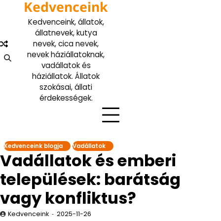
Kedvenceink
Skip
to
Kedvenceink, állatok,
content
állatnevek, kutya
nevek, cica nevek,
nevek háziállatoknak,
vadállatok és
háziállatok. Állatok
szokásai, állati
érdekességek.
Kedvenceink blogja
Vadállatok
Vadállatok és emberi
települések: barátság
vagy konfliktus?
Kedvenceink
2025-11-26