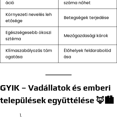
áció
száma nőhet
Környezeti nevelés leh
Betegségek terjedése
etősége
Egészségesebb ökoszi
Mezőgazdasági károk
sztéma
Klímaszabályozás tám
Élőhelyek feldarabolód
ogatása
ása
GYIK – Vadállatok és emberi
települések együttélése 🦊🏙️