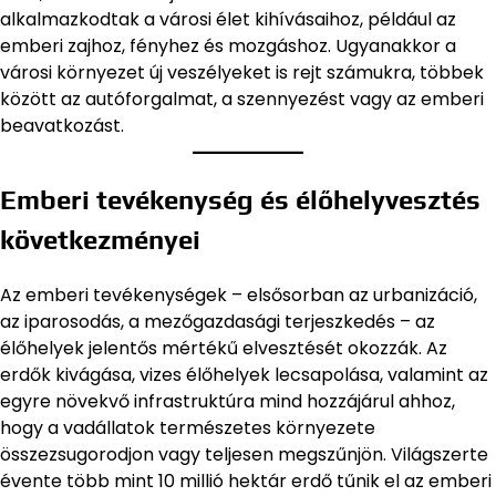
alkalmazkodtak a városi élet kihívásaihoz, például az
emberi zajhoz, fényhez és mozgáshoz. Ugyanakkor a
városi környezet új veszélyeket is rejt számukra, többek
között az autóforgalmat, a szennyezést vagy az emberi
beavatkozást.
Emberi tevékenység és élőhelyvesztés
következményei
Az emberi tevékenységek – elsősorban az urbanizáció,
az iparosodás, a mezőgazdasági terjeszkedés – az
élőhelyek jelentős mértékű elvesztését okozzák. Az
erdők kivágása, vizes élőhelyek lecsapolása, valamint az
egyre növekvő infrastruktúra mind hozzájárul ahhoz,
hogy a vadállatok természetes környezete
összezsugorodjon vagy teljesen megszűnjön. Világszerte
évente több mint 10 millió hektár erdő tűnik el az emberi