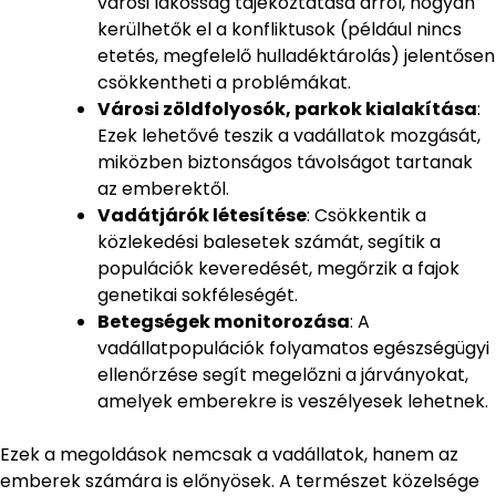
városi lakosság tájékoztatása arról, hogyan
kerülhetők el a konfliktusok (például nincs
etetés, megfelelő hulladéktárolás) jelentősen
csökkentheti a problémákat.
Városi zöldfolyosók, parkok kialakítása
:
Ezek lehetővé teszik a vadállatok mozgását,
miközben biztonságos távolságot tartanak
az emberektől.
Vadátjárók létesítése
: Csökkentik a
közlekedési balesetek számát, segítik a
populációk keveredését, megőrzik a fajok
genetikai sokféleségét.
Betegségek monitorozása
: A
vadállatpopulációk folyamatos egészségügyi
ellenőrzése segít megelőzni a járványokat,
amelyek emberekre is veszélyesek lehetnek.
Ezek a megoldások nemcsak a vadállatok, hanem az
emberek számára is előnyösek. A természet közelsége