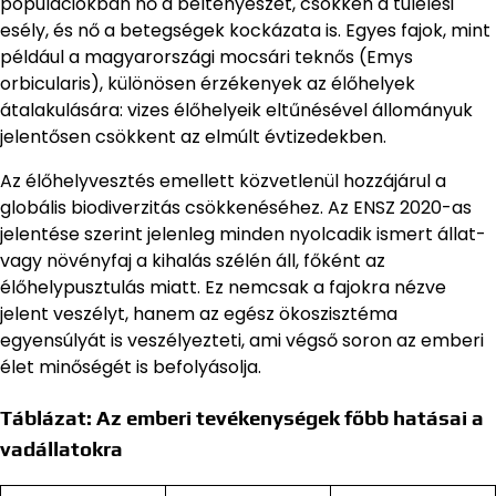
populációkban nő a beltenyészet, csökken a túlélési
esély, és nő a betegségek kockázata is. Egyes fajok, mint
például a magyarországi mocsári teknős (Emys
orbicularis), különösen érzékenyek az élőhelyek
átalakulására: vizes élőhelyeik eltűnésével állományuk
jelentősen csökkent az elmúlt évtizedekben.
Az élőhelyvesztés emellett közvetlenül hozzájárul a
globális biodiverzitás csökkenéséhez. Az ENSZ 2020-as
jelentése szerint jelenleg minden nyolcadik ismert állat-
vagy növényfaj a kihalás szélén áll, főként az
élőhelypusztulás miatt. Ez nemcsak a fajokra nézve
jelent veszélyt, hanem az egész ökoszisztéma
egyensúlyát is veszélyezteti, ami végső soron az emberi
élet minőségét is befolyásolja.
Táblázat: Az emberi tevékenységek főbb hatásai a
vadállatokra