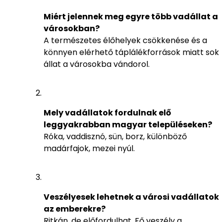
Miért jelennek meg egyre több vadállat a
városokban?
A természetes élőhelyek csökkenése és a
könnyen elérhető táplálékforrások miatt sok
állat a városokba vándorol.
Mely vadállatok fordulnak elő
leggyakrabban magyar településeken?
Róka, vaddisznó, sün, borz, különböző
madárfajok, mezei nyúl.
Veszélyesek lehetnek a városi vadállatok
az emberekre?
Ritkán, de előfordulhat. Fő veszély a