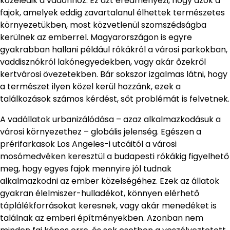
közeledik a vadonhoz. Ez azt eredményezi, hogy azok a
fajok, amelyek eddig zavartalanul élhettek természetes
környezetükben, most közvetlenül szomszédságba
kerülnek az emberrel. Magyarországon is egyre
gyakrabban hallani például rókákról a városi parkokban,
vaddisznókról lakónegyedekben, vagy akár őzekről
kertvárosi övezetekben. Bár sokszor izgalmas látni, hogy
a természet ilyen közel kerül hozzánk, ezek a
találkozások számos kérdést, sőt problémát is felvetnek.
A vadállatok urbanizálódása – azaz alkalmazkodásuk a
városi környezethez – globális jelenség. Egészen a
prérifarkasok Los Angeles-i utcáitól a városi
mosómedvéken keresztül a budapesti rókákig figyelhető
meg, hogy egyes fajok mennyire jól tudnak
alkalmazkodni az ember közelségéhez. Ezek az állatok
gyakran élelmiszer-hulladékot, könnyen elérhető
táplálékforrásokat keresnek, vagy akár menedéket is
találnak az emberi építményekben. Azonban nem