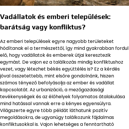
Vadállatok és emberi települések:
barátság vagy konfliktus?
Az emberi települések egyre nagyobb területeket
hódítanak el a természettől, így mind gyakrabban fordul
elő, hogy vadállatok és emberek útjai keresztezik
egymást. De vajon ez a találkozás mindig konfliktushoz
vezet, vagy létezhet békés együttélés is? Ez a kérdés
jóval összetettebb, mint elsőre gondolnánk, hiszen
számos tényező befolyásolja az ember és vadállat
kapcsolatát. Az urbanizáció, a mezőgazdasági
tevékenységek és az élőhelyek folyamatos átalakulása
mind hatással vannak erre a kényes egyensúlyra.
Világszerte egyre több példát láthatunk pozitív
megoldásokra, de ugyanúgy találkozunk fájdalmas
konfliktusokkal is. Vajon lehetséges a fenntartható