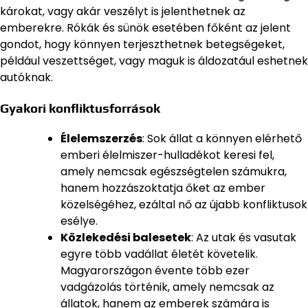
károkat, vagy akár veszélyt is jelenthetnek az
emberekre. Rókák és sünök esetében főként az jelent
gondot, hogy könnyen terjeszthetnek betegségeket,
például veszettséget, vagy maguk is áldozatául eshetnek
autóknak.
Gyakori konfliktusforrások
Élelemszerzés
: Sok állat a könnyen elérhető
emberi élelmiszer-hulladékot keresi fel,
amely nemcsak egészségtelen számukra,
hanem hozzászoktatja őket az ember
közelségéhez, ezáltal nő az újabb konfliktusok
esélye.
Közlekedési balesetek
: Az utak és vasutak
egyre több vadállat életét követelik.
Magyarországon évente több ezer
vadgázolás történik, amely nemcsak az
állatok, hanem az emberek számára is