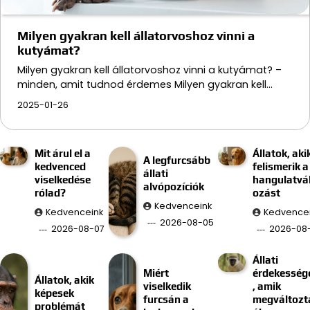
Milyen gyakran kell állatorvoshoz vinni a
kutyámat?
Milyen gyakran kell állatorvoshoz vinni a kutyámat? –
minden, amit tudnod érdemes Milyen gyakran kell…
2025-01-26
Mit árul el a
Állatok, aki
A legfurcsább
kedvenced
felismerik a
állati
viselkedése
hangulatvá
alvópozíciók
rólad?
ozást
Kedvenceink
Kedvenceink
Kedvence
2026-08-05
2026-08-07
2026-08
Állati
Miért
érdekesség
Állatok, akik
viselkedik
, amik
képesek
furcsán a
megváltozt
problémát