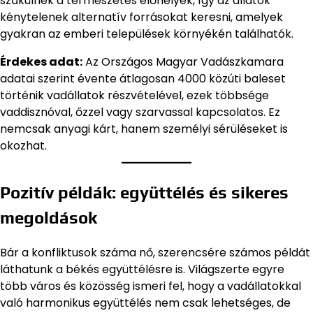
szűkülnek a természetes élőhelyek, így az állatok
kénytelenek alternatív forrásokat keresni, amelyek
gyakran az emberi települések környékén találhatók.
Érdekes adat:
Az Országos Magyar Vadászkamara
adatai szerint évente átlagosan 4000 közúti baleset
történik vadállatok részvételével, ezek többsége
vaddisznóval, őzzel vagy szarvassal kapcsolatos. Ez
nemcsak anyagi kárt, hanem személyi sérüléseket is
okozhat.
Pozitív példák: együttélés és sikeres
megoldások
Bár a konfliktusok száma nő, szerencsére számos példát
láthatunk a békés együttélésre is. Világszerte egyre
több város és közösség ismeri fel, hogy a vadállatokkal
való harmonikus együttélés nem csak lehetséges, de