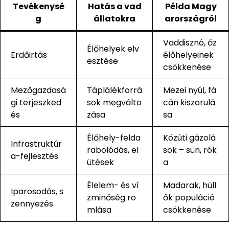
Tevékenysé
Hatás a vad
Példa Magy
g
állatokra
arországról
Vaddisznó, őz
Élőhelyek elv
Erdőirtás
élőhelyeinek
esztése
csökkenése
Mezőgazdasá
Táplálékforrá
Mezei nyúl, fá
gi terjeszked
sok megválto
cán kiszorulá
és
zása
sa
Élőhely-felda
Közúti gázolá
Infrastruktúr
rabolódás, el
sok – sün, rók
a-fejlesztés
ütések
a
Élelem- és ví
Madarak, hüll
Iparosodás, s
zminőség ro
ők populáció
zennyezés
mlása
csökkenése