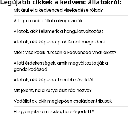
Legújabb cikkek a kedvenc állatokról:
Mit árul el a kedvenced viselkedése rólad?
A legfurcsább állati alvópozíciók
Állatok, akik felismerik a hangulatváltozást
Állatok, akik képesek problémát megoldani
Miért viselkedik furcsán a kedvenced vihar előtt?
Állati érdekességek, amik megváltoztatják a
gondolkodásod
Állatok, akik képesek tanulni másoktól
Mit jelent, ha a kutya ásít rád nézve?
Vadállatok, akik meglepően családcentrikusak
Hogyan jelzi a macska, ha elégedett?