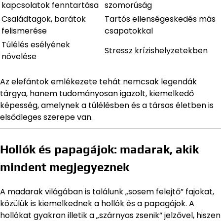
kapcsolatok fenntartása
szomorúság
Családtagok, barátok
Tartós ellenségeskedés más
felismerése
csapatokkal
Túlélés esélyének
Stressz krízishelyzetekben
növelése
Az elefántok emlékezete tehát nemcsak legendák
tárgya, hanem tudományosan igazolt, kiemelkedő
képesség, amelynek a túlélésben és a társas életben is
elsődleges szerepe van.
Hollók és papagájok: madarak, akik
mindent megjegyeznek
A madarak világában is találunk „sosem felejtő” fajokat,
közülük is kiemelkednek a hollók és a papagájok. A
hollókat gyakran illetik a „szárnyas zsenik” jelzővel, hiszen