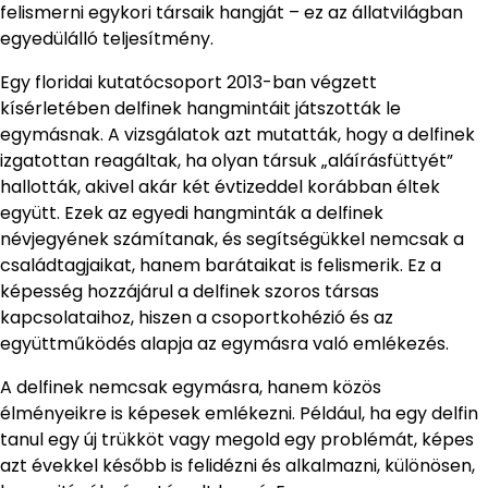
felismerni egykori társaik hangját – ez az állatvilágban
egyedülálló teljesítmény.
Egy floridai kutatócsoport 2013-ban végzett
kísérletében delfinek hangmintáit játszották le
egymásnak. A vizsgálatok azt mutatták, hogy a delfinek
izgatottan reagáltak, ha olyan társuk „aláírásfüttyét”
hallották, akivel akár két évtizeddel korábban éltek
együtt. Ezek az egyedi hangminták a delfinek
névjegyének számítanak, és segítségükkel nemcsak a
családtagjaikat, hanem barátaikat is felismerik. Ez a
képesség hozzájárul a delfinek szoros társas
kapcsolataihoz, hiszen a csoportkohézió és az
együttműködés alapja az egymásra való emlékezés.
A delfinek nemcsak egymásra, hanem közös
élményeikre is képesek emlékezni. Például, ha egy delfin
tanul egy új trükköt vagy megold egy problémát, képes
azt évekkel később is felidézni és alkalmazni, különösen,