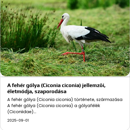
A fehér gólya (Ciconia ciconia) jellemzői,
életmódja, szaporodása
A fehér gólya (Ciconia ciconia) története, származása
A fehér gólya (Ciconia ciconia) a gólyafélék
(Ciconiidae)…
2025-09-01