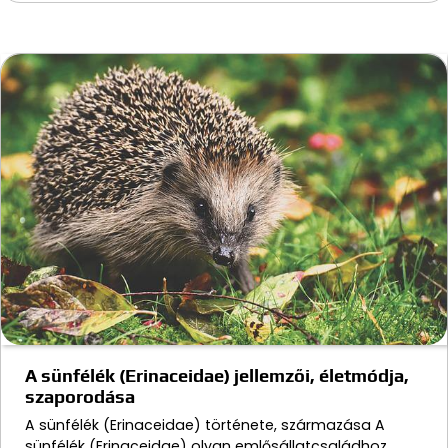
A sünfélék (Erinaceidae) jellemzői, életmódja,
szaporodása
A sünfélék (Erinaceidae) története, származása A
sünfélék (Erinaceidae) olyan emlősállatcsaládhoz