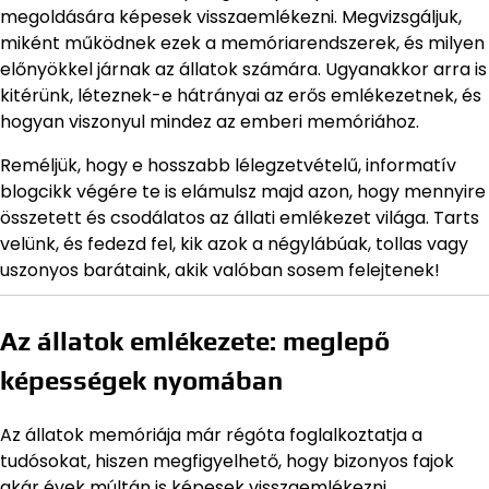
megoldására képesek visszaemlékezni. Megvizsgáljuk,
miként működnek ezek a memóriarendszerek, és milyen
előnyökkel járnak az állatok számára. Ugyanakkor arra is
kitérünk, léteznek-e hátrányai az erős emlékezetnek, és
hogyan viszonyul mindez az emberi memóriához.
Reméljük, hogy e hosszabb lélegzetvételű, informatív
blogcikk végére te is elámulsz majd azon, hogy mennyire
összetett és csodálatos az állati emlékezet világa. Tarts
velünk, és fedezd fel, kik azok a négylábúak, tollas vagy
uszonyos barátaink, akik valóban sosem felejtenek!
Az állatok emlékezete: meglepő
képességek nyomában
Az állatok memóriája már régóta foglalkoztatja a
tudósokat, hiszen megfigyelhető, hogy bizonyos fajok
akár évek múltán is képesek visszaemlékezni