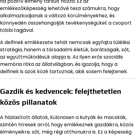
ha pozitív élmény társult hozzá. Ez az
emlékezőképesség lehetővé teszi számukra, hogy
alkalmazkodjanak a változó körülményekhez, és
könnyedén összehangolják tevékenységüket a csoport
többi tagjával.
A delfinek emlékezete tehát nemcsak egyfajta túlélési
stratégia, hanem a társadalmi életük, barátságaik, sőt,
az együttműködésük alapja is. Az ilyen erős szociális
memória ritka az állatvilágban, és igazolja, hogy a
delfinek is azok közé tartoznak, akik sosem felejtenek.
Gazdik és kedvencek: felejthetetlen
közös pillanatok
A háziasított állatok, különösen a kutyák és macskák,
szintén híresek arról, hogy emlékeznek gazdáikra, közös
élményeikre, sőt, még régi otthonukra is. Ez a képesség