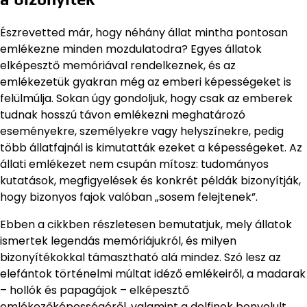
Észrevetted már, hogy néhány állat mintha pontosan
emlékezne minden mozdulatodra? Egyes állatok
elképesztő memóriával rendelkeznek, és az
emlékezetük gyakran még az emberi képességeket is
felülmúlja. Sokan úgy gondoljuk, hogy csak az emberek
tudnak hosszú távon emlékezni meghatározó
eseményekre, személyekre vagy helyszínekre, pedig
több állatfajnál is kimutatták ezeket a képességeket. Az
állati emlékezet nem csupán mítosz: tudományos
kutatások, megfigyelések és konkrét példák bizonyítják,
hogy bizonyos fajok valóban „sosem felejtenek”.
Ebben a cikkben részletesen bemutatjuk, mely állatok
ismertek legendás memóriájukról, és milyen
bizonyítékokkal támasztható alá mindez. Szó lesz az
elefántok történelmi múltat idéző emlékeiről, a madarak
– hollók és papagájok – elképesztő
emlékezőképességéről, valamint a delfinek bonyolult