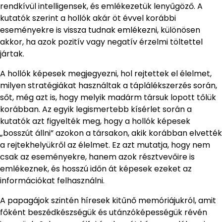
rendkívül intelligensek, és emlékezetük lenyűgöző. A
kutatók szerint a hollók akár öt évvel korábbi
eseményekre is vissza tudnak emlékezni, különösen
akkor, ha azok pozitív vagy negatív érzelmi töltettel
jártak.
A hollók képesek megjegyezni, hol rejtettek el élelmet,
milyen stratégiákat használtak a táplálékszerzés során,
sőt, még azt is, hogy melyik madárm társuk lopott tőlük
korábban. Az egyik legismertebb kísérlet során a
kutatók azt figyelték meg, hogy a hollók képesek
„bosszút állni” azokon a társakon, akik korábban elvették
a rejtekhelyükről az élelmet. Ez azt mutatja, hogy nem
csak az eseményekre, hanem azok résztvevőire is
emlékeznek, és hosszú időn át képesek ezeket az
információkat felhasználni.
A papagájok szintén híresek kitűnő memóriájukról, amit
főként beszédkészségük és utánzóképességük révén