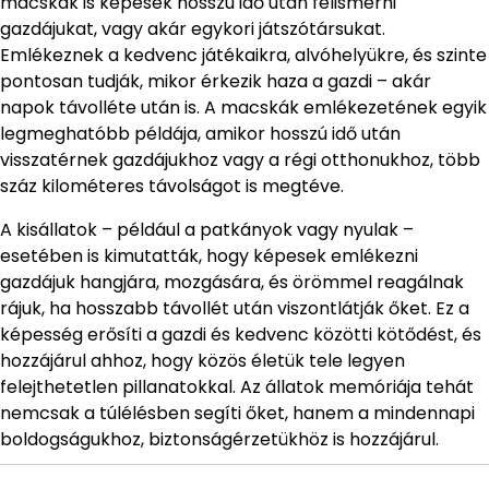
macskák is képesek hosszú idő után felismerni
gazdájukat, vagy akár egykori játszótársukat.
Emlékeznek a kedvenc játékaikra, alvóhelyükre, és szinte
pontosan tudják, mikor érkezik haza a gazdi – akár
napok távolléte után is. A macskák emlékezetének egyik
legmeghatóbb példája, amikor hosszú idő után
visszatérnek gazdájukhoz vagy a régi otthonukhoz, több
száz kilométeres távolságot is megtéve.
A kisállatok – például a patkányok vagy nyulak –
esetében is kimutatták, hogy képesek emlékezni
gazdájuk hangjára, mozgására, és örömmel reagálnak
rájuk, ha hosszabb távollét után viszontlátják őket. Ez a
képesség erősíti a gazdi és kedvenc közötti kötődést, és
hozzájárul ahhoz, hogy közös életük tele legyen
felejthetetlen pillanatokkal. Az állatok memóriája tehát
nemcsak a túlélésben segíti őket, hanem a mindennapi
boldogságukhoz, biztonságérzetükhöz is hozzájárul.