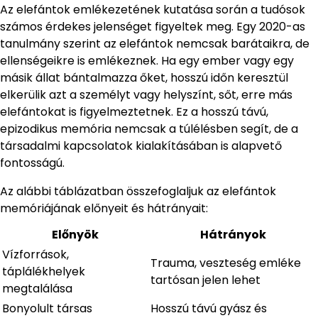
Az elefántok emlékezetének kutatása során a tudósok
számos érdekes jelenséget figyeltek meg. Egy 2020-as
tanulmány szerint az elefántok nemcsak barátaikra, de
ellenségeikre is emlékeznek. Ha egy ember vagy egy
másik állat bántalmazza őket, hosszú időn keresztül
elkerülik azt a személyt vagy helyszínt, sőt, erre más
elefántokat is figyelmeztetnek. Ez a hosszú távú,
epizodikus memória nemcsak a túlélésben segít, de a
társadalmi kapcsolatok kialakításában is alapvető
fontosságú.
Az alábbi táblázatban összefoglaljuk az elefántok
memóriájának előnyeit és hátrányait:
Előnyök
Hátrányok
Vízforrások,
Trauma, veszteség emléke
táplálékhelyek
tartósan jelen lehet
megtalálása
Bonyolult társas
Hosszú távú gyász és