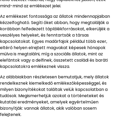
mind-mind az emlékezet jelei.
Az emlékezet fontossága az állatok mindennapjaiban
kézzelfogható. Segíti őket abban, hogy megtalálják a
korábban felfedezett táplálékforrásokat, elkerüljék a
veszélyes helyeket, és fenntartsák a társas
kapcsolatokat. Egyes madárfajok például több ezer,
eltérő helyen elrejtett magvakat képesek hónapok
múlva is megtalálni, míg a szociális állatok, mint az
elefántok vagy a delfinek, összetett családi és baráti
kapcsolatokra emlékeznek vissza.
Az alábbiakban részletesen bemutatjuk, mely állatok
rendelkeznek kiemelkedő emlékezőképességgel, és
milyen bizonyítékokat találtak velük kapcsolatban a
tudósok. Megismerhetjük azokat a történeteket és
kutatási eredményeket, amelyek egyértelműen
bizonyítják: vannak állatok, akik valóban sosem
felejtenek.