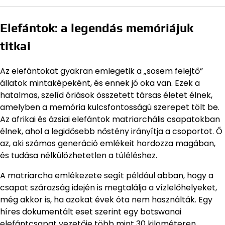
Elefántok: a legendás memóriájuk
titkai
Az elefántokat gyakran emlegetik a „sosem felejtő”
állatok mintaképeként, és ennek jó oka van. Ezek a
hatalmas, szelíd óriások összetett társas életet élnek,
amelyben a memória kulcsfontosságú szerepet tölt be.
Az afrikai és ázsiai elefántok matriarchális csapatokban
élnek, ahol a legidősebb nőstény irányítja a csoportot. Ő
az, aki számos generáció emlékeit hordozza magában,
és tudása nélkülözhetetlen a túléléshez.
A matriarcha emlékezete segít például abban, hogy a
csapat szárazság idején is megtalálja a vízlelőhelyeket,
még akkor is, ha azokat évek óta nem használták. Egy
híres dokumentált eset szerint egy botswanai
elefántcsapat vezetője több mint 30 kilométeren