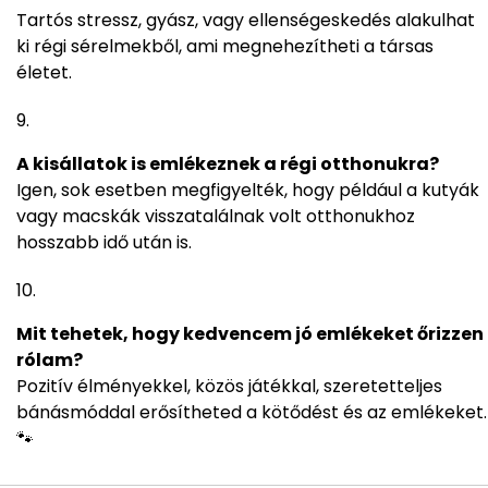
Tartós stressz, gyász, vagy ellenségeskedés alakulhat
ki régi sérelmekből, ami megnehezítheti a társas
életet.
A kisállatok is emlékeznek a régi otthonukra?
Igen, sok esetben megfigyelték, hogy például a kutyák
vagy macskák visszatalálnak volt otthonukhoz
hosszabb idő után is.
Mit tehetek, hogy kedvencem jó emlékeket őrizzen
rólam?
Pozitív élményekkel, közös játékkal, szeretetteljes
bánásmóddal erősítheted a kötődést és az emlékeket.
🐾