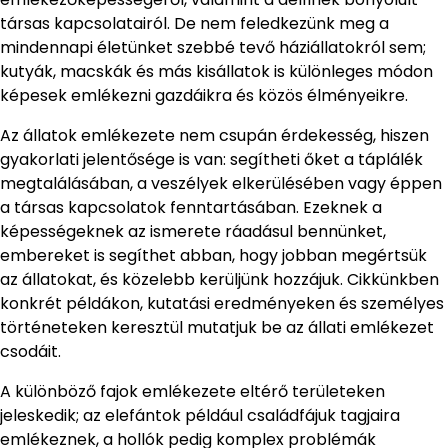
társas kapcsolatairól. De nem feledkezünk meg a
mindennapi életünket szebbé tevő háziállatokról sem;
kutyák, macskák és más kisállatok is különleges módon
képesek emlékezni gazdáikra és közös élményeikre.
Az állatok emlékezete nem csupán érdekesség, hiszen
gyakorlati jelentősége is van: segítheti őket a táplálék
megtalálásában, a veszélyek elkerülésében vagy éppen
a társas kapcsolatok fenntartásában. Ezeknek a
képességeknek az ismerete ráadásul bennünket,
embereket is segíthet abban, hogy jobban megértsük
az állatokat, és közelebb kerüljünk hozzájuk. Cikkünkben
konkrét példákon, kutatási eredményeken és személyes
történeteken keresztül mutatjuk be az állati emlékezet
csodáit.
A különböző fajok emlékezete eltérő területeken
jeleskedik; az elefántok például családfájuk tagjaira
emlékeznek, a hollók pedig komplex problémák