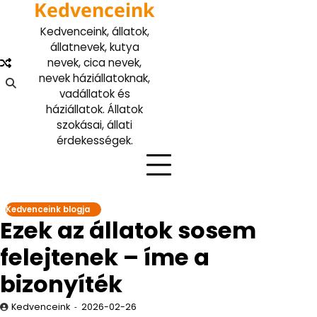
Kedvenceink
Skip
to
Kedvenceink, állatok,
content
állatnevek, kutya
nevek, cica nevek,
nevek háziállatoknak,
vadállatok és
háziállatok. Állatok
szokásai, állati
érdekességek.
Kedvenceink blogja
Ezek az állatok sosem
felejtenek – íme a
bizonyíték
Kedvenceink
2026-02-26