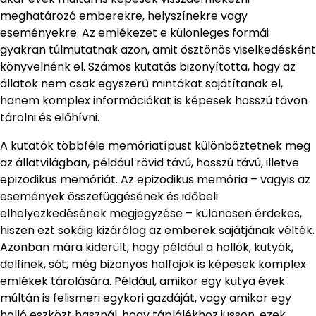
meghatározó emberekre, helyszínekre vagy
eseményekre. Az emlékezet e különleges formái
gyakran túlmutatnak azon, amit ösztönös viselkedésként
könyvelnénk el. Számos kutatás bizonyította, hogy az
állatok nem csak egyszerű mintákat sajátítanak el,
hanem komplex információkat is képesek hosszú távon
tárolni és előhívni.
A kutatók többféle memóriatípust különböztetnek meg
az állatvilágban, például rövid távú, hosszú távú, illetve
epizodikus memóriát. Az epizodikus memória – vagyis az
események összefüggésének és időbeli
elhelyezkedésének megjegyzése – különösen érdekes,
hiszen ezt sokáig kizárólag az emberek sajátjának vélték.
Azonban mára kiderült, hogy például a hollók, kutyák,
delfinek, sőt, még bizonyos halfajok is képesek komplex
emlékek tárolására. Például, amikor egy kutya évek
múltán is felismeri egykori gazdáját, vagy amikor egy
holló eszközt használ, hogy táplálékhoz jusson, ezek