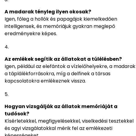
A madarak tényleg ilyen okosak?
Igen, főleg a hollók és papagájok kiemelkedően
intelligensek, és memóriájuk gyakran meglepő
eredményekre képes.
Az emlékek segítik az állatokat a túlélésben?
Igen, például az elefántok a vízlelőhelyekre, a madarak
a táplálékforrásokra, míg a delfinek a társas
kapcsolatokra emlékeznek vissza.
Hogyan vizsgálják az állatok memóriáját a
tudósok?
Kísérletekkel, megfigyelésekkel, viselkedési tesztekkel
és agyi vizsgálatokkal mérik fel az emlékezeti
képességeket.