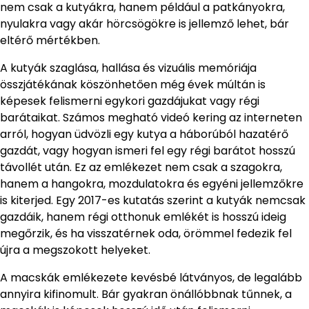
nem csak a kutyákra, hanem például a patkányokra,
nyulakra vagy akár hörcsögökre is jellemző lehet, bár
eltérő mértékben.
A kutyák szaglása, hallása és vizuális memóriája
összjátékának köszönhetően még évek múltán is
képesek felismerni egykori gazdájukat vagy régi
barátaikat. Számos megható videó kering az interneten
arról, hogyan üdvözli egy kutya a háborúból hazatérő
gazdát, vagy hogyan ismeri fel egy régi barátot hosszú
távollét után. Ez az emlékezet nem csak a szagokra,
hanem a hangokra, mozdulatokra és egyéni jellemzőkre
is kiterjed. Egy 2017-es kutatás szerint a kutyák nemcsak
gazdáik, hanem régi otthonuk emlékét is hosszú ideig
megőrzik, és ha visszatérnek oda, örömmel fedezik fel
újra a megszokott helyeket.
A macskák emlékezete kevésbé látványos, de legalább
annyira kifinomult. Bár gyakran önállóbbnak tűnnek, a