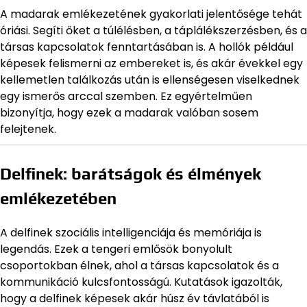
A madarak emlékezetének gyakorlati jelentősége tehát
óriási. Segíti őket a túlélésben, a táplálékszerzésben, és a
társas kapcsolatok fenntartásában is. A hollók például
képesek felismerni az embereket is, és akár évekkel egy
kellemetlen találkozás után is ellenségesen viselkednek
egy ismerős arccal szemben. Ez egyértelműen
bizonyítja, hogy ezek a madarak valóban sosem
felejtenek.
Delfinek: barátságok és élmények
emlékezetében
A delfinek szociális intelligenciája és memóriája is
legendás. Ezek a tengeri emlősök bonyolult
csoportokban élnek, ahol a társas kapcsolatok és a
kommunikáció kulcsfontosságú. Kutatások igazolták,
hogy a delfinek képesek akár húsz év távlatából is