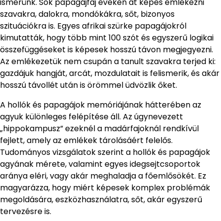
ismerünk. Sok papagájfaj éveken át képes emlékezni
szavakra, dalokra, mondókákra, sőt, bizonyos
szituációkra is. Egyes afrikai szürke papagájokról
kimutatták, hogy több mint 100 szót és egyszerű logikai
összefüggéseket is képesek hosszú távon megjegyezni.
Az emlékezetük nem csupán a tanult szavakra terjed ki:
gazdájuk hangját, arcát, mozdulatait is felismerik, és akár
hosszú távollét után is örömmel üdvözlik őket.
A hollók és papagájok memóriájának hátterében az
agyuk különleges felépítése áll. Az úgynevezett
„hippokampusz” ezeknél a madárfajoknál rendkívül
fejlett, amely az emlékek tárolásáért felelős.
Tudományos vizsgálatok szerint a hollók és papagájok
agyának mérete, valamint egyes idegsejtcsoportok
aránya eléri, vagy akár meghaladja a főemlősökét. Ez
magyarázza, hogy miért képesek komplex problémák
megoldására, eszközhasználatra, sőt, akár egyszerű
tervezésre is.