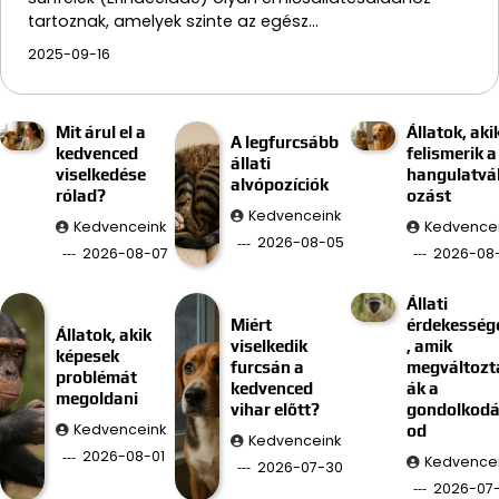
tartoznak, amelyek szinte az egész…
2025-09-16
Mit árul el a
Állatok, aki
A legfurcsább
kedvenced
felismerik a
állati
viselkedése
hangulatvá
alvópozíciók
rólad?
ozást
Kedvenceink
Kedvenceink
Kedvence
2026-08-05
2026-08-07
2026-08
Állati
Miért
érdekesség
Állatok, akik
viselkedik
, amik
képesek
furcsán a
megváltozt
problémát
kedvenced
ák a
megoldani
vihar előtt?
gondolkod
Kedvenceink
od
Kedvenceink
2026-08-01
Kedvence
2026-07-30
2026-07