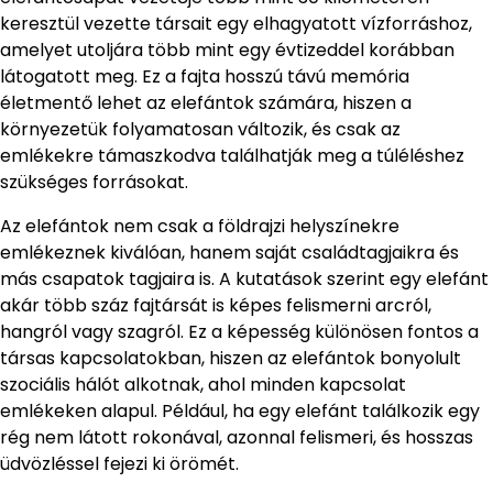
keresztül vezette társait egy elhagyatott vízforráshoz,
amelyet utoljára több mint egy évtizeddel korábban
látogatott meg. Ez a fajta hosszú távú memória
életmentő lehet az elefántok számára, hiszen a
környezetük folyamatosan változik, és csak az
emlékekre támaszkodva találhatják meg a túléléshez
szükséges forrásokat.
Az elefántok nem csak a földrajzi helyszínekre
emlékeznek kiválóan, hanem saját családtagjaikra és
más csapatok tagjaira is. A kutatások szerint egy elefánt
akár több száz fajtársát is képes felismerni arcról,
hangról vagy szagról. Ez a képesség különösen fontos a
társas kapcsolatokban, hiszen az elefántok bonyolult
szociális hálót alkotnak, ahol minden kapcsolat
emlékeken alapul. Például, ha egy elefánt találkozik egy
rég nem látott rokonával, azonnal felismeri, és hosszas
üdvözléssel fejezi ki örömét.