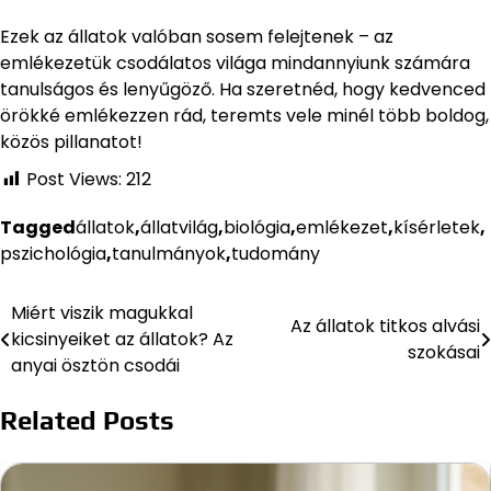
Ezek az állatok valóban sosem felejtenek – az
emlékezetük csodálatos világa mindannyiunk számára
tanulságos és lenyűgöző. Ha szeretnéd, hogy kedvenced
örökké emlékezzen rád, teremts vele minél több boldog,
közös pillanatot!
Post Views:
212
Tagged
állatok
,
állatvilág
,
biológia
,
emlékezet
,
kísérletek
,
pszichológia
,
tanulmányok
,
tudomány
Miért viszik magukkal
Bejegyzés
Az állatok titkos alvási
kicsinyeiket az állatok? Az
szokásai
navigáció
anyai ösztön csodái
Related Posts