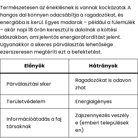
Természetesen az éneklésnek is vannak kockázatai. A
hangos dal könnyen odacsábítja a ragadozókat, és
energiába is kerül. Egyes madarak – például a fülemülék
– akár napi 18 órán keresztül is dalolnak a költési
időszakban, ami jelentős energiaráfordítást jelent.
Ugyanakkor a sikeres párválasztás lehetősége
ezerszeresen megtéríti ezt a befektetést.
Előnyök
Hátrányok
Ragadozókat is odavon
Párválasztási siker
zhat
Területvédelem
Energiaigényes
Zajszennyezés veszély
Információátadás a faj
e (emberi települések
társaknak
en)