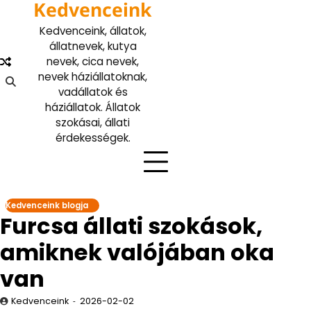
Kedvenceink
Skip
to
Kedvenceink, állatok,
content
állatnevek, kutya
nevek, cica nevek,
nevek háziállatoknak,
vadállatok és
háziállatok. Állatok
szokásai, állati
érdekességek.
Kedvenceink blogja
Furcsa állati szokások,
amiknek valójában oka
van
Kedvenceink
2026-02-02