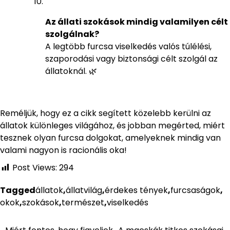
Az állati szokások mindig valamilyen célt
szolgálnak?
A legtöbb furcsa viselkedés valós túlélési,
szaporodási vagy biztonsági célt szolgál az
állatoknál. 🌿
Reméljük, hogy ez a cikk segített közelebb kerülni az
állatok különleges világához, és jobban megérted, miért
tesznek olyan furcsa dolgokat, amelyeknek mindig van
valami nagyon is racionális oka!
Post Views:
294
Tagged
állatok
,
állatvilág
,
érdekes tények
,
furcsaságok
,
okok
,
szokások
,
természet
,
viselkedés