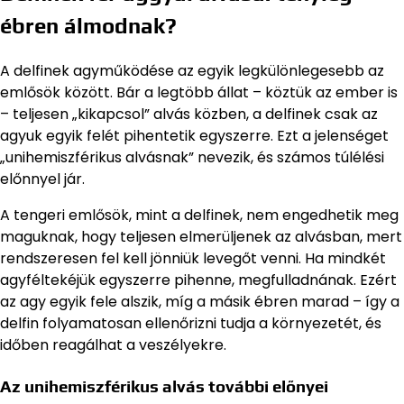
ébren álmodnak?
A delfinek agyműködése az egyik legkülönlegesebb az
emlősök között. Bár a legtöbb állat – köztük az ember is
– teljesen „kikapcsol” alvás közben, a delfinek csak az
agyuk egyik felét pihentetik egyszerre. Ezt a jelenséget
„unihemiszférikus alvásnak” nevezik, és számos túlélési
előnnyel jár.
A tengeri emlősök, mint a delfinek, nem engedhetik meg
maguknak, hogy teljesen elmerüljenek az alvásban, mert
rendszeresen fel kell jönniük levegőt venni. Ha mindkét
agyféltekéjük egyszerre pihenne, megfulladnának. Ezért
az agy egyik fele alszik, míg a másik ébren marad – így a
delfin folyamatosan ellenőrizni tudja a környezetét, és
időben reagálhat a veszélyekre.
Az unihemiszférikus alvás további előnyei