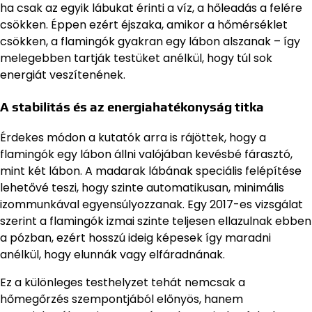
ha csak az egyik lábukat érinti a víz, a hőleadás a felére
csökken. Éppen ezért éjszaka, amikor a hőmérséklet
csökken, a flamingók gyakran egy lábon alszanak – így
melegebben tartják testüket anélkül, hogy túl sok
energiát veszítenének.
A stabilitás és az energiahatékonyság titka
Érdekes módon a kutatók arra is rájöttek, hogy a
flamingók egy lábon állni valójában kevésbé fárasztó,
mint két lábon. A madarak lábának speciális felépítése
lehetővé teszi, hogy szinte automatikusan, minimális
izommunkával egyensúlyozzanak. Egy 2017-es vizsgálat
szerint a flamingók izmai szinte teljesen ellazulnak ebben
a pózban, ezért hosszú ideig képesek így maradni
anélkül, hogy elunnák vagy elfáradnának.
Ez a különleges testhelyzet tehát nemcsak a
hőmegőrzés szempontjából előnyös, hanem