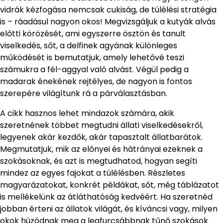
vidrák kézfogása nemcsak cukiság, de túlélési stratégia
is – ráadásul nagyon okos! Megvizsgáljuk a kutyák alvás
előtti körözését, ami egyszerre ösztön és tanult
viselkedés, sőt, a delfinek agyának különleges
működését is bemutatjuk, amely lehetővé teszi
számukra a fél-aggyal való alvást. Végül pedig a
madarak énekének rejtélyes, de nagyon is fontos
szerepére világítunk rá a párválasztásban.
A cikk hasznos lehet mindazok számára, akik
szeretnének többet megtudni állati viselkedésekről,
legyenek akár kezdők, akár tapasztalt állatbarátok.
Megmutatjuk, mik az előnyei és hátrányai ezeknek a
szokásoknak, és azt is megtudhatod, hogyan segíti
mindez az egyes fajokat a túlélésben. Részletes
magyarázatokat, konkrét példákat, sőt, még táblázatot
is mellékelünk az átláthatóság kedvéért. Ha szeretnéd
jobban érteni az állatok világát, és kíváncsi vagy, milyen
okok húzódnak meg a legfurcsábbnak tűnő szokások