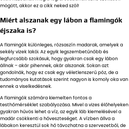
mögött, akkor ez a cikk neked szól!
Miért alszanak egy lábon a flamingók
éjszaka is?
A flamingók különleges, rózsaszín madarak, amelyek a
sekély vizek lakói. Az egyik legszembetűnőbb és
legfurcsább szokásuk, hogy gyakran csak egy lábon
állnak – akár pihennek, akár alszanak. Sokan azt
gondolnák, hogy ez csak egy véletlenszerű póz, de a
tudományos kutatások szerint nagyon is komoly oka van
ennek a viselkedésnek.
A flamingók számára kiemelten fontos a
testhőmérséklet szabályozása. Mivel a vizes élőhelyeken
gyakran hűvös lehet a víz, az egyik láb kiemelésével a
madár csökkenti a hőveszteséget. A vízben állva a
lábakon keresztül sok hő távozhatna a szervezetből, de