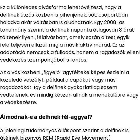
Ez a különleges alvásforma lehetővé teszi, hogy a
delfinek úszás közben is pihenjenek, sőt, csoportban
haladva akár váltásban is aludhatnak. Egy 2008-as
tanulmány szerint a delfinek naponta átlagosan 8 órát
töltenek ilyen „félalvásban”, amely során a test egyik
fele teljesen ellazul, míg a másik aktív marad. Ez az
adaptáció nemcsak a fulladás, hanem a ragadozók elleni
védekezés szempontjából is fontos.
Az alvás közbeni „figyelő” agyfélteke képes észlelni a
közeledő veszélyt, például a cápákat vagy más
ragadozókat. Így a delfinek gyakorlatilag sosem
védtelenek, és mindig készen állnak a menekülésre vagy
a védekezésre.
Álmodnak-e a delfinek fél-aggyal?
A jelenlegi tudományos álláspont szerint a delfinek is
átélnek bizonyos REM (Rapid Eye Movement)