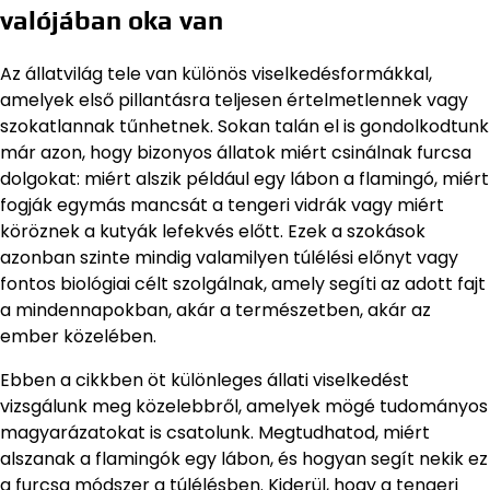
valójában oka van
Az állatvilág tele van különös viselkedésformákkal,
amelyek első pillantásra teljesen értelmetlennek vagy
szokatlannak tűnhetnek. Sokan talán el is gondolkodtunk
már azon, hogy bizonyos állatok miért csinálnak furcsa
dolgokat: miért alszik például egy lábon a flamingó, miért
fogják egymás mancsát a tengeri vidrák vagy miért
köröznek a kutyák lefekvés előtt. Ezek a szokások
azonban szinte mindig valamilyen túlélési előnyt vagy
fontos biológiai célt szolgálnak, amely segíti az adott fajt
a mindennapokban, akár a természetben, akár az
ember közelében.
Ebben a cikkben öt különleges állati viselkedést
vizsgálunk meg közelebbről, amelyek mögé tudományos
magyarázatokat is csatolunk. Megtudhatod, miért
alszanak a flamingók egy lábon, és hogyan segít nekik ez
a furcsa módszer a túlélésben. Kiderül, hogy a tengeri