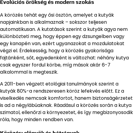
Evolúciós örökség és modern szokás
A körözés tehát egy ősi ösztön, amelyet a kutyák
napjainkban is alkalmaznak – sokszor teljesen
automatikusan. A kutatások szerint a kutyák agya nem
különbözteti meg, hogy éppen egy dzsungelben vagy
egy kanapén van, ezért ugyanazokat a mozdulatokat
végzi el. Érdekesség, hogy a körözés gyakorisága
fajtánként, sőt, egyedenként is változhat: néhány kutya
csak egyszer fordul körbe, míg mások akár 6-7
alkalommal is megteszik.
A 2011-ben végzett etológiai tanulmányok szerint a
kutyák 80%-a rendszeresen köröz lefekvés előtt. Ez a
viselkedés nemcsak komfortot, hanem biztonságérzetet
is ad a négylábúaknak. Ráadásul a körözés során a kutya
szimatol, ellenőrzi a környezetet, és így megbizonyosodik
róla, hogy minden rendben van.
Körözés: előnyök és hátrányok