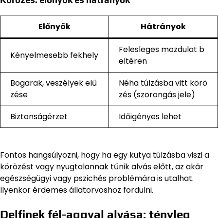
Előnyök
Hátrányok
Felesleges mozdulat b
Kényelmesebb fekhely
eltéren
Bogarak, veszélyek elű
Néha túlzásba vitt körö
zése
zés (szorongás jele)
Biztonságérzet
Időigényes lehet
Fontos hangsúlyozni, hogy ha egy kutya túlzásba viszi a
körözést vagy nyugtalannak tűnik alvás előtt, az akár
egészségügyi vagy pszichés problémára is utalhat.
Ilyenkor érdemes állatorvoshoz fordulni.
Delfinek fél-aggyal alvása: tényleg