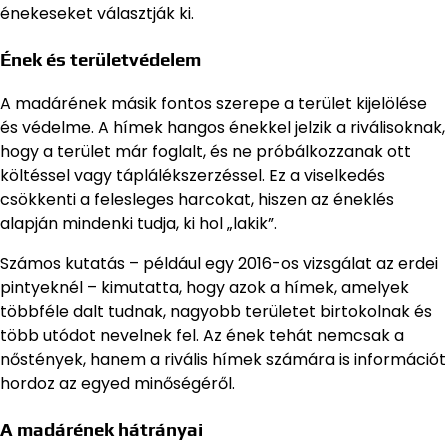
énekeseket választják ki.
Ének és területvédelem
A madárének másik fontos szerepe a terület kijelölése
és védelme. A hímek hangos énekkel jelzik a riválisoknak,
hogy a terület már foglalt, és ne próbálkozzanak ott
költéssel vagy táplálékszerzéssel. Ez a viselkedés
csökkenti a felesleges harcokat, hiszen az éneklés
alapján mindenki tudja, ki hol „lakik”.
Számos kutatás – például egy 2016-os vizsgálat az erdei
pintyeknél – kimutatta, hogy azok a hímek, amelyek
többféle dalt tudnak, nagyobb területet birtokolnak és
több utódot nevelnek fel. Az ének tehát nemcsak a
nőstények, hanem a rivális hímek számára is információt
hordoz az egyed minőségéről.
A madárének hátrányai