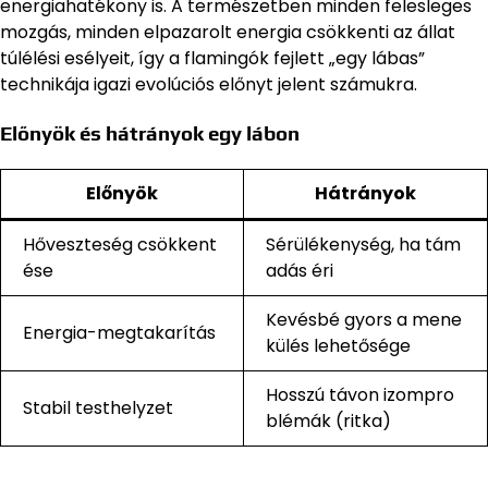
energiahatékony is. A természetben minden felesleges
mozgás, minden elpazarolt energia csökkenti az állat
túlélési esélyeit, így a flamingók fejlett „egy lábas”
technikája igazi evolúciós előnyt jelent számukra.
Előnyök és hátrányok egy lábon
Előnyök
Hátrányok
Hőveszteség csökkent
Sérülékenység, ha tám
ése
adás éri
Kevésbé gyors a mene
Energia-megtakarítás
külés lehetősége
Hosszú távon izompro
Stabil testhelyzet
blémák (ritka)