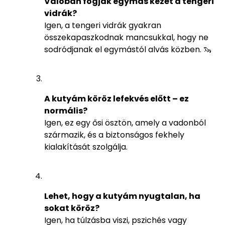
Valóban fogják egymás kezét a tengeri
vidrák?
Igen, a tengeri vidrák gyakran
összekapaszkodnak mancsukkal, hogy ne
sodródjanak el egymástól alvás közben. 🦦
A kutyám köröz lefekvés előtt – ez
normális?
Igen, ez egy ősi ösztön, amely a vadonból
származik, és a biztonságos fekhely
kialakítását szolgálja.
Lehet, hogy a kutyám nyugtalan, ha
sokat köröz?
Igen, ha túlzásba viszi, pszichés vagy