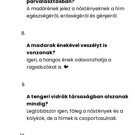
párválasztásban?
A madárének jelez a nőstényeknek a hím
egészségéről, erősségéről és génjeiről.
A madarak énekével veszélyt is
vonzanak?
Igen, a hangos ének odavonzhatja a
ragadozókat is. 🐦
A tengeri vidrák társaságban alszanak
mindig?
Legtöbbször igen, főleg a nőstények és a
kölykök, de a hímek is csoportosulnak.