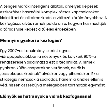
A tengeri vidrák intelligens állatok, amelyek képesek
eszközöket használni, komplex társas kapcsolatokat
kialakítani és alkalmazkodni a változó körülményekhez. A
kézfogásos alvás remek példa arra, hogyan hasznosítják
a társas viselkedést a túlélés érdekében.
Mennyire gyakori a kézfogás?
Egy 2007-es tanulmány szerint egyes
vidrápopulációkban a nőstények és kölykeik 90%-a
rendszeresen alkalmazza ezt a technikát. A hímek
gyakran külön csapatokba verődnek, de ők is
„összekapaszkodnak” alváskor vagy pihenéskor. Ez a
stratégia nemcsak a sodródás, hanem a kihűlés ellen is
véd, hiszen összebújva melegebben tarthatják egymást.
Előnyök és hátrányok a vidrák kézfogásánál