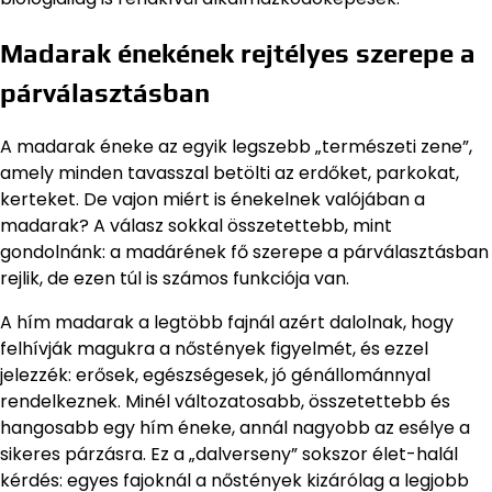
Madarak énekének rejtélyes szerepe a
párválasztásban
A madarak éneke az egyik legszebb „természeti zene”,
amely minden tavasszal betölti az erdőket, parkokat,
kerteket. De vajon miért is énekelnek valójában a
madarak? A válasz sokkal összetettebb, mint
gondolnánk: a madárének fő szerepe a párválasztásban
rejlik, de ezen túl is számos funkciója van.
A hím madarak a legtöbb fajnál azért dalolnak, hogy
felhívják magukra a nőstények figyelmét, és ezzel
jelezzék: erősek, egészségesek, jó génállománnyal
rendelkeznek. Minél változatosabb, összetettebb és
hangosabb egy hím éneke, annál nagyobb az esélye a
sikeres párzásra. Ez a „dalverseny” sokszor élet-halál
kérdés: egyes fajoknál a nőstények kizárólag a legjobb