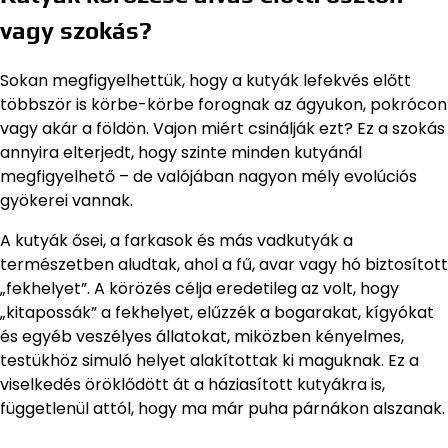
vagy szokás?
Sokan megfigyelhettük, hogy a kutyák lefekvés előtt
többször is körbe-körbe forognak az ágyukon, pokrócon
vagy akár a földön. Vajon miért csinálják ezt? Ez a szokás
annyira elterjedt, hogy szinte minden kutyánál
megfigyelhető – de valójában nagyon mély evolúciós
gyökerei vannak.
A kutyák ősei, a farkasok és más vadkutyák a
természetben aludtak, ahol a fű, avar vagy hó biztosított
„fekhelyet”. A körözés célja eredetileg az volt, hogy
„kitapossák” a fekhelyet, elűzzék a bogarakat, kígyókat
és egyéb veszélyes állatokat, miközben kényelmes,
testükhöz simuló helyet alakítottak ki maguknak. Ez a
viselkedés öröklődött át a háziasított kutyákra is,
függetlenül attól, hogy ma már puha párnákon alszanak.