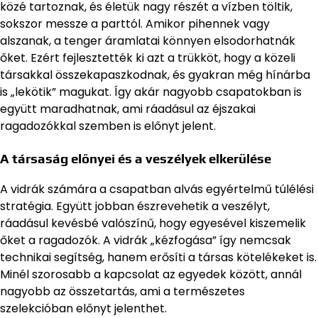
közé tartoznak, és életük nagy részét a vízben töltik,
sokszor messze a parttól. Amikor pihennek vagy
alszanak, a tenger áramlatai könnyen elsodorhatnák
őket. Ezért fejlesztették ki azt a trükköt, hogy a közeli
társakkal összekapaszkodnak, és gyakran még hínárba
is „lekötik” magukat. Így akár nagyobb csapatokban is
együtt maradhatnak, ami ráadásul az éjszakai
ragadozókkal szemben is előnyt jelent.
A társaság előnyei és a veszélyek elkerülése
A vidrák számára a csapatban alvás egyértelmű túlélési
stratégia. Együtt jobban észrevehetik a veszélyt,
ráadásul kevésbé valószínű, hogy egyesével kiszemelik
őket a ragadozók. A vidrák „kézfogása” így nemcsak
technikai segítség, hanem erősíti a társas kötelékeket is.
Minél szorosabb a kapcsolat az egyedek között, annál
nagyobb az összetartás, ami a természetes
szelekcióban előnyt jelenthet.