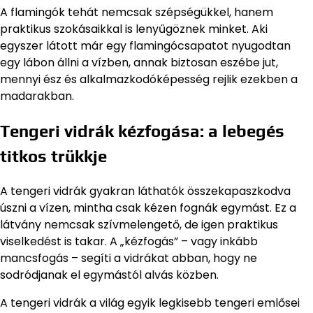
A flamingók tehát nemcsak szépségükkel, hanem
praktikus szokásaikkal is lenyűgöznek minket. Aki
egyszer látott már egy flamingócsapatot nyugodtan
egy lábon állni a vízben, annak biztosan eszébe jut,
mennyi ész és alkalmazkodóképesség rejlik ezekben a
madarakban.
Tengeri vidrák kézfogása: a lebegés
titkos trükkje
A tengeri vidrák gyakran láthatók összekapaszkodva
úszni a vízen, mintha csak kézen fognák egymást. Ez a
látvány nemcsak szívmelengető, de igen praktikus
viselkedést is takar. A „kézfogás” – vagy inkább
mancsfogás – segíti a vidrákat abban, hogy ne
sodródjanak el egymástól alvás közben.
A tengeri vidrák a világ egyik legkisebb tengeri emlősei