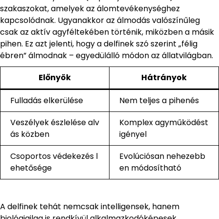
szakaszokat, amelyek az álomtevékenységhez
kapcsolódnak. Ugyanakkor az álmodás valószínűleg
csak az aktív agyféltekében történik, miközben a másik
pihen. Ez azt jelenti, hogy a delfinek szó szerint „félig
ébren” álmodnak – egyedülálló módon az állatvilágban.
Előnyök
Hátrányok
Fulladás elkerülése
Nem teljes a pihenés
Veszélyek észlelése alv
Komplex agyműködést
ás közben
igényel
Csoportos védekezés l
Evolúciósan nehezebb
ehetősége
en módosítható
A delfinek tehát nemcsak intelligensek, hanem
biológiailag is rendkívül alkalmazkodóképesek.