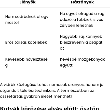
Előnyök
Hátrányok
Ha egyet elragad a rag
Nem sodródnak el egy
adozó, a többiek is ves
mástól
zélyben lehetnek
Nagyobb zaj, könnyeb
Erős társas kötelékek
b észrevenni a csapat
ot
Kevesebb hővesztesé
Kevésbé mozgékonyak
g
együtt
A vidrák kézfogása tehát nemcsak aranyos, hanem jól
átgondolt túlélési technika is. A természetben az
összetartás gyakran életet menthet!
Kutyák körözése alvás előtt: ösztön