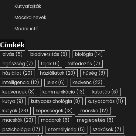
Kutyafajták
Macska nevek
Madár infó
Címkék
alvás
(5)
biodiverzitás
(6)
biológia
(14)
egészség
(7)
fajok
(6)
felfedezés
(7)
háziállat
(20)
háziállatok
(20)
hűség
(8)
intelligencia
(12)
jelek
(6)
kedvenc
(22)
kedvencek
(8)
kommunikáció
(13)
kutatás
(6)
kutya
(9)
kutyapszichológia
(8)
kutyatartás
(11)
kutyák
(23)
képességek
(13)
macska
(12)
macskák
(20)
madarak
(6)
meglepetés
(6)
pszichológia
(17)
személyiség
(5)
szokások
(7)