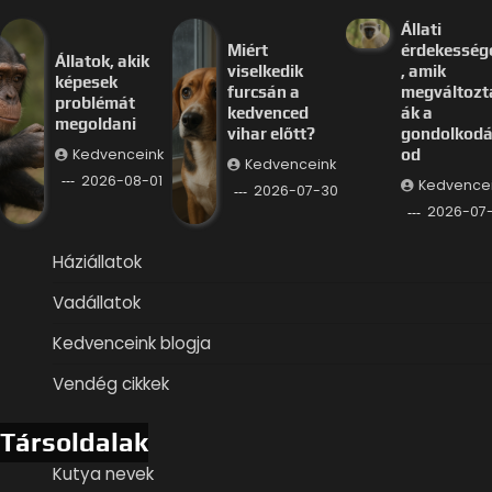
Állati
Miért
érdekesség
Állatok, akik
viselkedik
, amik
képesek
furcsán a
megváltozt
problémát
kedvenced
ák a
megoldani
vihar előtt?
gondolkod
Kedvenceink
od
Kedvenceink
2026-08-01
Kedvence
2026-07-30
2026-07
Háziállatok
Vadállatok
Kedvenceink blogja
Vendég cikkek
Társoldalak
Kutya nevek