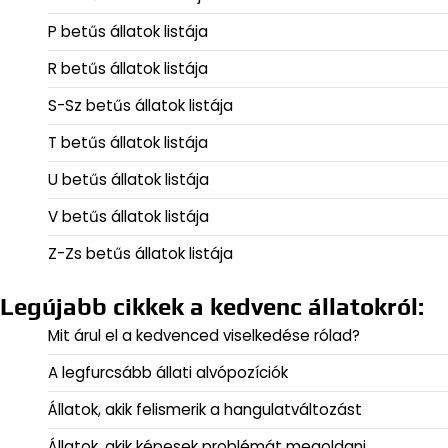
P betűs állatok listája
R betűs állatok listája
S-Sz betűs állatok listája
T betűs állatok listája
U betűs állatok listája
V betűs állatok listája
Z-Zs betűs állatok listája
Legújabb cikkek a kedvenc állatokról:
Mit árul el a kedvenced viselkedése rólad?
A legfurcsább állati alvópozíciók
Állatok, akik felismerik a hangulatváltozást
Állatok, akik képesek problémát megoldani