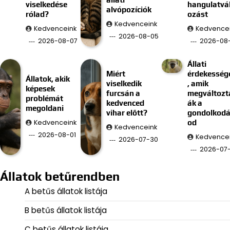
viselkedése
hangulatvá
alvópozíciók
rólad?
ozást
Kedvenceink
Kedvenceink
Kedvence
2026-08-05
2026-08-07
2026-08
Állati
Miért
érdekesség
Állatok, akik
viselkedik
, amik
képesek
furcsán a
megváltozt
problémát
kedvenced
ák a
megoldani
vihar előtt?
gondolkod
Kedvenceink
od
Kedvenceink
2026-08-01
Kedvence
2026-07-30
2026-07
Állatok betűrendben
A betűs állatok listája
B betűs állatok listája
C betűs állatok listája