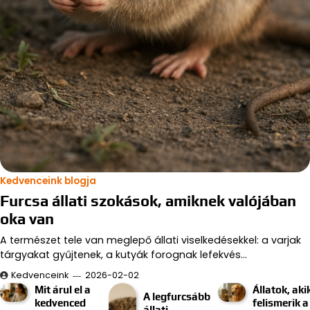
Kedvenceink blogja
Furcsa állati szokások, amiknek valójában
oka van
A természet tele van meglepő állati viselkedésekkel: a varjak
tárgyakat gyűjtenek, a kutyák forognak lefekvés…
Kedvenceink
2026-02-02
Mit árul el a
Állatok, aki
A legfurcsább
kedvenced
felismerik a
állati