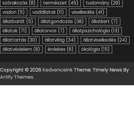
szórakozás
(8)
természet
(45)
tudomány
(29)
vadon
(5)
vadállatok
(11)
viselkedés
(41)
állatbarát
(5)
állatgondozás
(38)
állatkert
(7)
állatok
(71)
állatorvos
(7)
állatpszichológia
(13)
állattartás
(30)
állatvilág
(34)
állatviselkedés
(24)
állatvédelem
(8)
érdekes
(6)
ökológia
(15)
Copyright © 2026
Kedvenceink
Theme: Timely News By
Artify Themes
.