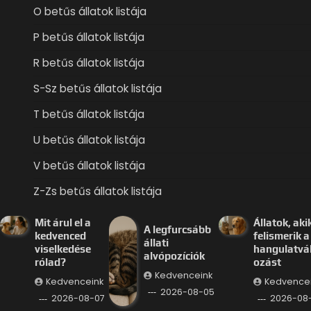
O betűs állatok listája
P betűs állatok listája
R betűs állatok listája
S-Sz betűs állatok listája
T betűs állatok listája
U betűs állatok listája
V betűs állatok listája
Z-Zs betűs állatok listája
Mit árul el a
Állatok, aki
A legfurcsább
kedvenced
felismerik a
állati
viselkedése
hangulatvá
alvópozíciók
rólad?
ozást
Kedvenceink
Kedvenceink
Kedvence
2026-08-05
2026-08-07
2026-08