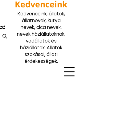
Kedvenceink
Skip
to
Kedvenceink, állatok,
content
állatnevek, kutya
nevek, cica nevek,
nevek háziállatoknak,
vadállatok és
háziállatok. Állatok
szokásai, állati
érdekességek.