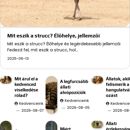
Mit eszik a strucc? Élőhelye, jellemzői
Mit eszik a strucc? Élőhelye és legérdekesebb jellemzői
Fedezd fel, mit eszik a strucc, hol…
2025-06-13
Mit árul el a
Állatok, aki
A legfurcsább
kedvenced
felismerik a
állati
viselkedése
hangulatvá
alvópozíciók
rólad?
ozást
Kedvenceink
Kedvenceink
Kedvence
2026-08-05
2026-08-07
2026-08
Állati
Miért
érdekesség