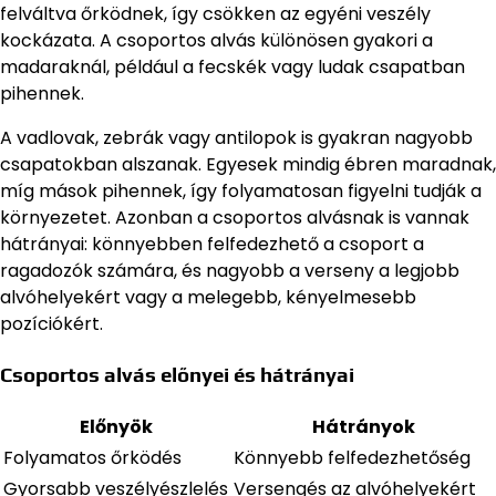
felváltva őrködnek, így csökken az egyéni veszély
kockázata. A csoportos alvás különösen gyakori a
madaraknál, például a fecskék vagy ludak csapatban
pihennek.
A vadlovak, zebrák vagy antilopok is gyakran nagyobb
csapatokban alszanak. Egyesek mindig ébren maradnak,
míg mások pihennek, így folyamatosan figyelni tudják a
környezetet. Azonban a csoportos alvásnak is vannak
hátrányai: könnyebben felfedezhető a csoport a
ragadozók számára, és nagyobb a verseny a legjobb
alvóhelyekért vagy a melegebb, kényelmesebb
pozíciókért.
Csoportos alvás előnyei és hátrányai
Előnyök
Hátrányok
Folyamatos őrködés
Könnyebb felfedezhetőség
Gyorsabb veszélyészlelés
Versengés az alvóhelyekért