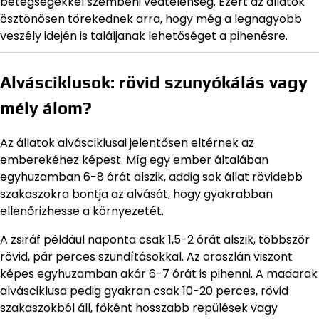
betegségekkel szembeni védtelenség. Ezért az állatok
ösztönösen törekednek arra, hogy még a legnagyobb
veszély idején is találjanak lehetőséget a pihenésre.
Alvásciklusok: rövid szunyókálás vagy
mély álom?
Az állatok alvásciklusai jelentősen eltérnek az
emberekéhez képest. Míg egy ember általában
egyhuzamban 6-8 órát alszik, addig sok állat rövidebb
szakaszokra bontja az alvását, hogy gyakrabban
ellenőrizhesse a környezetét.
A zsiráf például naponta csak 1,5-2 órát alszik, többször
rövid, pár perces szundításokkal. Az oroszlán viszont
képes egyhuzamban akár 6-7 órát is pihenni. A madarak
alvásciklusa pedig gyakran csak 10-20 perces, rövid
szakaszokból áll, főként hosszabb repülések vagy