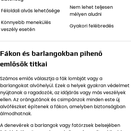
Nem lehet teljesen
Féloldali alvás lehetősége
mélyen aludni
Könnyebb menekülés
Gyakori felébredés
veszély esetén
Fákon és barlangokban pihenő
emlősök titkai
Számos emlős választja a fák lombját vagy a
barlangokat alvóhelyül. Ezek a helyek gyakran védelmet
nyújtanak a ragadozók, az időjárás vagy más veszélyek
ellen. Az orángutánok és csimpánzok minden este új
alvófészket építenek a fákon, amelyben biztonságban
álmodhatnak.
A denevérek a barlangok vagy fatörzsek belsejében