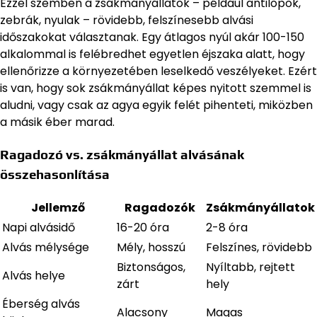
Ezzel szemben a zsákmányállatok – például antilopok,
zebrák, nyulak – rövidebb, felszínesebb alvási
időszakokat választanak. Egy átlagos nyúl akár 100-150
alkalommal is felébredhet egyetlen éjszaka alatt, hogy
ellenőrizze a környezetében leselkedő veszélyeket. Ezért
is van, hogy sok zsákmányállat képes nyitott szemmel is
aludni, vagy csak az agya egyik felét pihenteti, miközben
a másik éber marad.
Ragadozó vs. zsákmányállat alvásának
összehasonlítása
Jellemző
Ragadozók
Zsákmányállatok
Napi alvásidő
16-20 óra
2-8 óra
Alvás mélysége
Mély, hosszú
Felszínes, rövidebb
Biztonságos,
Nyíltabb, rejtett
Alvás helye
zárt
hely
Éberség alvás
Alacsony
Magas