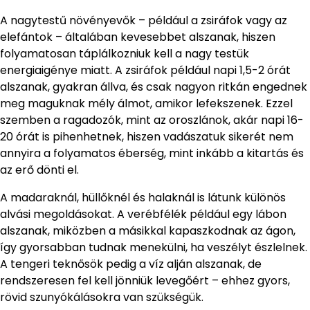
A nagytestű növényevők – például a zsiráfok vagy az
elefántok – általában kevesebbet alszanak, hiszen
folyamatosan táplálkozniuk kell a nagy testük
energiaigénye miatt. A zsiráfok például napi 1,5-2 órát
alszanak, gyakran állva, és csak nagyon ritkán engednek
meg maguknak mély álmot, amikor lefekszenek. Ezzel
szemben a ragadozók, mint az oroszlánok, akár napi 16-
20 órát is pihenhetnek, hiszen vadászatuk sikerét nem
annyira a folyamatos éberség, mint inkább a kitartás és
az erő dönti el.
A madaraknál, hüllőknél és halaknál is látunk különös
alvási megoldásokat. A verébfélék például egy lábon
alszanak, miközben a másikkal kapaszkodnak az ágon,
így gyorsabban tudnak menekülni, ha veszélyt észlelnek.
A tengeri teknősök pedig a víz alján alszanak, de
rendszeresen fel kell jönniük levegőért – ehhez gyors,
rövid szunyókálásokra van szükségük.