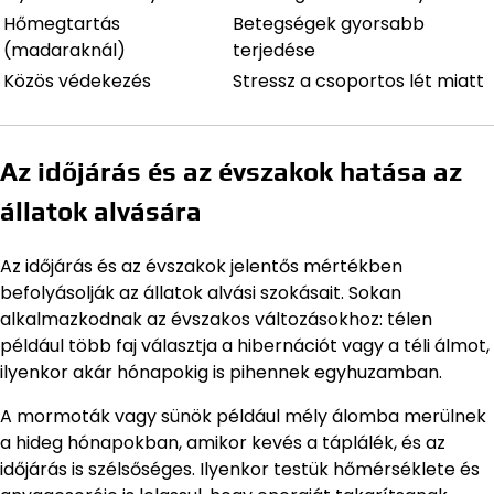
Hőmegtartás
Betegségek gyorsabb
(madaraknál)
terjedése
Közös védekezés
Stressz a csoportos lét miatt
Az időjárás és az évszakok hatása az
állatok alvására
Az időjárás és az évszakok jelentős mértékben
befolyásolják az állatok alvási szokásait. Sokan
alkalmazkodnak az évszakos változásokhoz: télen
például több faj választja a hibernációt vagy a téli álmot,
ilyenkor akár hónapokig is pihennek egyhuzamban.
A mormoták vagy sünök például mély álomba merülnek
a hideg hónapokban, amikor kevés a táplálék, és az
időjárás is szélsőséges. Ilyenkor testük hőmérséklete és