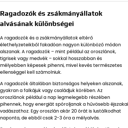
Ragadozók és zsákmányállatok
alvásának különbségei
A ragadozók és a zsákmányállatok eltérő
élethelyzeteikből fakadóan nagyon különböző módon
alszanak. A ragadozók – mint például az oroszlánok,
tigrisek vagy medvék – sokkal hosszabban és
mélyebben képesek pihenni, mivel kevés természetes
ellenséggel kell számolniuk.
A ragadozók általában biztonságos helyeken alszanak,
gyakran a falkájuk vagy családjuk körében. Az
oroszlánok például a nap legmelegebb részében
pihennek, hogy energiát spóroljanak a hűvösebb éjszakai
vadászathoz. Egy oroszlán akár 20 órát is lustálkodhat
naponta, de ebből csak 2-3 óra a mélyalvás.