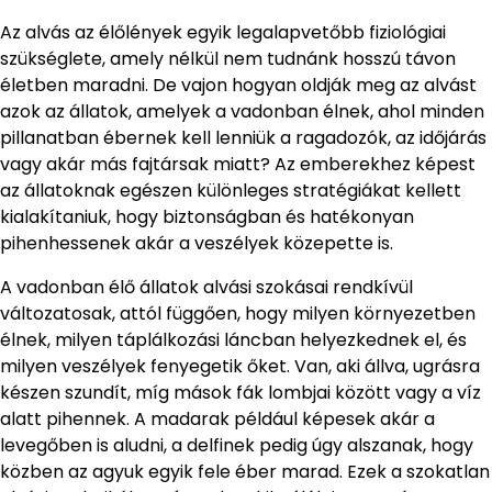
Az alvás az élőlények egyik legalapvetőbb fiziológiai
szükséglete, amely nélkül nem tudnánk hosszú távon
életben maradni. De vajon hogyan oldják meg az alvást
azok az állatok, amelyek a vadonban élnek, ahol minden
pillanatban ébernek kell lenniük a ragadozók, az időjárás
vagy akár más fajtársak miatt? Az emberekhez képest
az állatoknak egészen különleges stratégiákat kellett
kialakítaniuk, hogy biztonságban és hatékonyan
pihenhessenek akár a veszélyek közepette is.
A vadonban élő állatok alvási szokásai rendkívül
változatosak, attól függően, hogy milyen környezetben
élnek, milyen táplálkozási láncban helyezkednek el, és
milyen veszélyek fenyegetik őket. Van, aki állva, ugrásra
készen szundít, míg mások fák lombjai között vagy a víz
alatt pihennek. A madarak például képesek akár a
levegőben is aludni, a delfinek pedig úgy alszanak, hogy
közben az agyuk egyik fele éber marad. Ezek a szokatlan