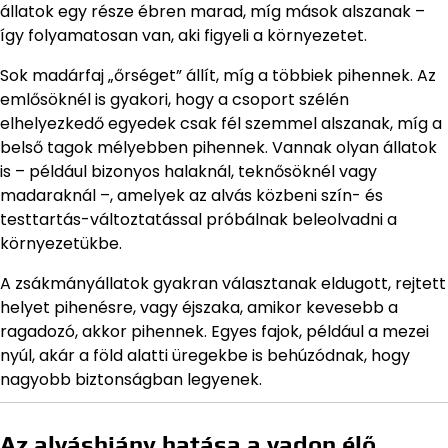
állatok egy része ébren marad, míg mások alszanak –
így folyamatosan van, aki figyeli a környezetet.
Sok madárfaj „őrséget” állít, míg a többiek pihennek. Az
emlősöknél is gyakori, hogy a csoport szélén
elhelyezkedő egyedek csak fél szemmel alszanak, míg a
belső tagok mélyebben pihennek. Vannak olyan állatok
is – például bizonyos halaknál, teknősöknél vagy
madaraknál –, amelyek az alvás közbeni szín- és
testtartás-változtatással próbálnak beleolvadni a
környezetükbe.
A zsákmányállatok gyakran választanak eldugott, rejtett
helyet pihenésre, vagy éjszaka, amikor kevesebb a
ragadozó, akkor pihennek. Egyes fajok, például a mezei
nyúl, akár a föld alatti üregekbe is behúzódnak, hogy
nagyobb biztonságban legyenek.
Az alváshiány hatása a vadon élő