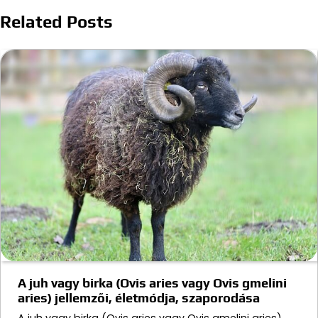
Related Posts
A juh vagy birka (Ovis aries vagy Ovis gmelini
aries) jellemzői, életmódja, szaporodása
A juh vagy birka (Ovis aries vagy Ovis gmelini aries)