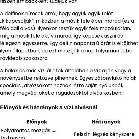
hiszen emlősökként tüdejük van.
A delfinek híresek arról, hogy agyuk egyik felét
„kikapcsolják”, miközben a másik fele éber marad (ez a
féloldali alvás). Ilyenkor testük egyik fele mozdulatlan,
míg a másik fele aktív marad, így képesek úszni és
lélegezni egyszerre. Egy delfin naponta 8 órát is eltölthet
ilyen állapotban, de ezt elosztják a nap folyamán több
rövidebb szakaszra.
A halak és más vízi állatok általában a víz alján vagy a
növényzetbe rejtőzve pihennek. Egyes zátonylakó halak
speciális „alvózsákot” hoznak létre saját nyálukból,
amely megvédi őket a ragadozóktól alvás közben.
Előnyök és hátrányok a vízi alvásnál
Előnyök
Hátrányok
Folyamatos mozgás →
Felszíni légzés kényszere
biztonság