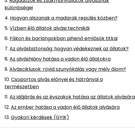
Ragadozók és zsákmányállatok alvásának
különbségei
Hogyan alszanak a madarak repülés közben?
Vízben élő állatok alvási technikái
Fákon és barlangokban pihenő emlősök titkai
Az alvásbiztonság: hogyan védekeznek az állatok?
Az alváshiány hatása a vadon élő állatokra
Alvásciklusok: rövid szunyókálás vagy mély álom?
Csoportos alvás előnyei és hátrányai a
természetben
Az időjárás és az évszakok hatása az állatok alvására
Az ember hatása a vadon élő állatok alvására
Gyakori kérdések (GYIK)