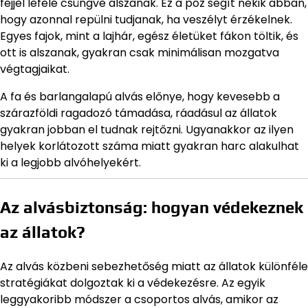
fejjel lefelé csüngve alszanak. Ez a póz segít nekik abban,
hogy azonnal repülni tudjanak, ha veszélyt érzékelnek.
Egyes fajok, mint a lajhár, egész életüket fákon töltik, és
ott is alszanak, gyakran csak minimálisan mozgatva
végtagjaikat.
A fa és barlangalapú alvás előnye, hogy kevesebb a
szárazföldi ragadozó támadása, ráadásul az állatok
gyakran jobban el tudnak rejtőzni. Ugyanakkor az ilyen
helyek korlátozott száma miatt gyakran harc alakulhat
ki a legjobb alvóhelyekért.
Az alvásbiztonság: hogyan védekeznek
az állatok?
Az alvás közbeni sebezhetőség miatt az állatok különféle
stratégiákat dolgoztak ki a védekezésre. Az egyik
leggyakoribb módszer a csoportos alvás, amikor az