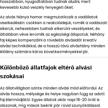
hosszabban, nyugodtabban tudnak aludni, mert
kevesebb külső veszély fenyegeti őket.
Az alvás hiánya hamar megmutatkozik a vadállatok
viselkedésén: csökken a reakcióidejük, romlik a vadászati
sikerük, nehezebben tudnak elkerülni veszélyeket, és
általában véve leromlik az egészségi állapotuk. Néhány
faj képes kompenzálni a rövidebb alvásidőt kreatív
alvási technikákkal, de a hosszú távú alváshiány minden
élőlény számára káros következményekkel jár.
Különböző állatfajok eltérő alvási
szokásai
Az állatvilágban szinte minden alvási mód előfordul. Az
alvás hossza, mélysége és helye nagyban függ az adott
faj életmódjától. Egyes állatok akár napi 18-20 órát is
alszanak, míg mások beérik pár rövid szunyókálással.