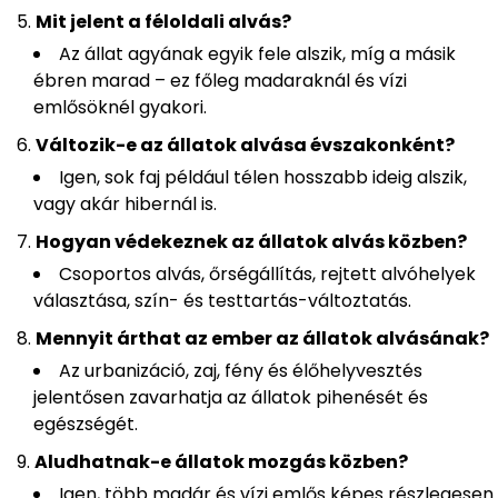
Mit jelent a féloldali alvás?
Az állat agyának egyik fele alszik, míg a másik
ébren marad – ez főleg madaraknál és vízi
emlősöknél gyakori.
Változik-e az állatok alvása évszakonként?
Igen, sok faj például télen hosszabb ideig alszik,
vagy akár hibernál is.
Hogyan védekeznek az állatok alvás közben?
Csoportos alvás, őrségállítás, rejtett alvóhelyek
választása, szín- és testtartás-változtatás.
Mennyit árthat az ember az állatok alvásának?
Az urbanizáció, zaj, fény és élőhelyvesztés
jelentősen zavarhatja az állatok pihenését és
egészségét.
Aludhatnak-e állatok mozgás közben?
Igen, több madár és vízi emlős képes részlegesen