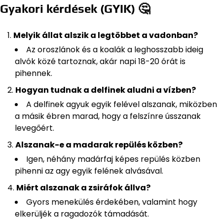
Gyakori kérdések (GYIK) 🤔
Melyik állat alszik a legtöbbet a vadonban?
Az oroszlánok és a koalák a leghosszabb ideig
alvók közé tartoznak, akár napi 18-20 órát is
pihennek.
Hogyan tudnak a delfinek aludni a vízben?
A delfinek agyuk egyik felével alszanak, miközben
a másik ébren marad, hogy a felszínre ússzanak
levegőért.
Alszanak-e a madarak repülés közben?
Igen, néhány madárfaj képes repülés közben
pihenni az agy egyik felének alvásával.
Miért alszanak a zsiráfok állva?
Gyors menekülés érdekében, valamint hogy
elkerüljék a ragadozók támadását.