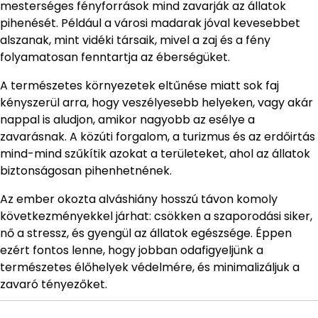
mesterséges fényforrások mind zavarják az állatok
pihenését. Például a városi madarak jóval kevesebbet
alszanak, mint vidéki társaik, mivel a zaj és a fény
folyamatosan fenntartja az éberségüket.
A természetes környezetek eltűnése miatt sok faj
kényszerül arra, hogy veszélyesebb helyeken, vagy akár
nappal is aludjon, amikor nagyobb az esélye a
zavarásnak. A közúti forgalom, a turizmus és az erdőirtás
mind-mind szűkítik azokat a területeket, ahol az állatok
biztonságosan pihenhetnének.
Az ember okozta alváshiány hosszú távon komoly
következményekkel járhat: csökken a szaporodási siker,
nő a stressz, és gyengül az állatok egészsége. Éppen
ezért fontos lenne, hogy jobban odafigyeljünk a
természetes élőhelyek védelmére, és minimalizáljuk a
zavaró tényezőket.