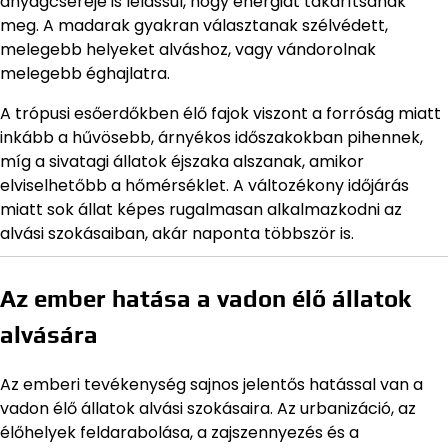
anyagcseréje is lelassul, hogy energiát takarítsanak
meg. A madarak gyakran választanak szélvédett,
melegebb helyeket alváshoz, vagy vándorolnak
melegebb éghajlatra.
A trópusi esőerdőkben élő fajok viszont a forróság miatt
inkább a hűvösebb, árnyékos időszakokban pihennek,
míg a sivatagi állatok éjszaka alszanak, amikor
elviselhetőbb a hőmérséklet. A változékony időjárás
miatt sok állat képes rugalmasan alkalmazkodni az
alvási szokásaiban, akár naponta többször is.
Az ember hatása a vadon élő állatok
alvására
Az emberi tevékenység sajnos jelentős hatással van a
vadon élő állatok alvási szokásaira. Az urbanizáció, az
élőhelyek feldarabolása, a zajszennyezés és a