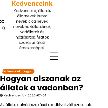
Kedvenceink
Skip
to
Kedvenceink, állatok,
content
állatnevek, kutya
nevek, cica nevek,
nevek háziállatoknak,
vadállatok és
háziállatok. Állatok
szokásai, állati
érdekességek.
Kedvenceink blogja
Hogyan alszanak az
állatok a vadonban?
Kedvenceink
2026-07-04
Az állatok alvási szokásai rendkívül változatosak: