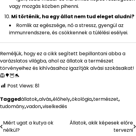
vagy mozgás közben pihenni.
Mi történik, ha egy állat nem tud eleget aludni?
Romlik az egészsége, nő a stressz, gyengül az
immunrendszere, és csökkennek a túlélési esélyei.
Reméljük, hogy ez a cikk segített bepillantani abba a
varázslatos világba, ahol az állatok a természet
törvényeihez és kihívásaihoz igazítják alvási szokásaikat!
🦁🌳🦉🐬
Post Views:
81
Tagged
állatok
,
alvás
,
élőhely
,
ökológia
,
természet
,
tudomány
,
vadon
,
viselkedés
Miért ugat a kutya ok
Állatok, akik képesek előre
Bejegyzés
nélkül?
tervezni
navigáció