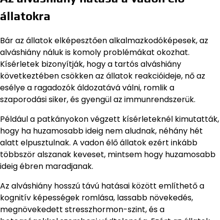
állatokra
Bár az állatok elképesztően alkalmazkodóképesek, az
alváshiány náluk is komoly problémákat okozhat.
Kísérletek bizonyítják, hogy a tartós alváshiány
következtében csökken az állatok reakcióideje, nő az
esélye a ragadozók áldozatává válni, romlik a
szaporodási siker, és gyengül az immunrendszerük.
Például a patkányokon végzett kísérleteknél kimutatták,
hogy ha huzamosabb ideig nem aludnak, néhány hét
alatt elpusztulnak. A vadon élő állatok ezért inkább
többször alszanak keveset, mintsem hogy huzamosabb
ideig ébren maradjanak.
Az alváshiány hosszú távú hatásai között említhető a
kognitív képességek romlása, lassabb növekedés,
megnövekedett stresszhormon-szint, és a