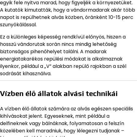
egyik fele nyitva marad, hogy figyeljék a környezetüket.
A kutatók kimutatták, hogy a vándormadarak akár több
napot is repülhetnek alvás közben, óránként 10-15 perc
szunyókálással.
Ez a különleges képesség rendkívül előnyös, hiszen a
hosszú vándorutak során nincs mindig lehetőség
biztonságos pihenőhelyet találni. A madarak
energiatakarékos repülési módokat is alkalmaznak
ilyenkor, például a „V” alakban repülő rajokban a szél
sodrását kihasználva.
Vízben élő állatok alvási technikái
A vízben élő állatok számára az alvás egészen speciális
kihívásokat jelent. Egyeseknek, mint például a
delfineknek vagy bálnáknak, folyamatosan a felszín
közelében kell maradniuk, hogy lélegezni tudjanak –