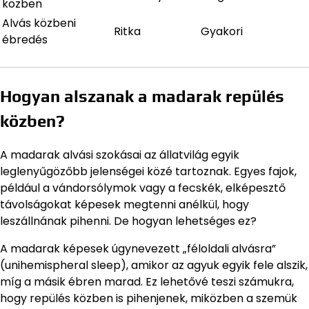
közben
Alvás közbeni
Ritka
Gyakori
ébredés
Hogyan alszanak a madarak repülés
közben?
A madarak alvási szokásai az állatvilág egyik
leglenyűgözőbb jelenségei közé tartoznak. Egyes fajok,
például a vándorsólymok vagy a fecskék, elképesztő
távolságokat képesek megtenni anélkül, hogy
leszállnának pihenni. De hogyan lehetséges ez?
A madarak képesek úgynevezett „féloldali alvásra”
(unihemispheral sleep), amikor az agyuk egyik fele alszik,
míg a másik ébren marad. Ez lehetővé teszi számukra,
hogy repülés közben is pihenjenek, miközben a szemük