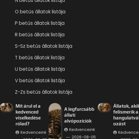
N betűs állatok listája
O betűs állatok listája
P betűs állatok listája
R betűs állatok listája
S-Sz betűs állatok listája
T betűs állatok listája
U betűs állatok listája
V betűs állatok listája
Z-Zs betűs állatok listája
Mit árul el a
Állatok, aki
A legfurcsább
kedvenced
felismerik a
állati
viselkedése
hangulatvá
alvópozíciók
rólad?
ozást
Kedvenceink
Kedvenceink
Kedvence
2026-08-05