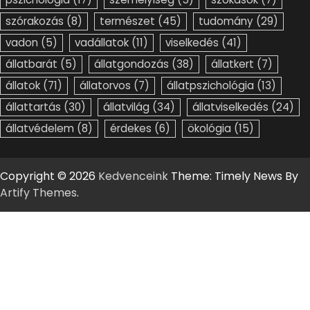
szórakozás
(8)
természet
(45)
tudomány
(29)
vadon
(5)
vadállatok
(11)
viselkedés
(41)
állatbarát
(5)
állatgondozás
(38)
állatkert
(7)
állatok
(71)
állatorvos
(7)
állatpszichológia
(13)
állattartás
(30)
állatvilág
(34)
állatviselkedés
(24)
állatvédelem
(8)
érdekes
(6)
ökológia
(15)
Copyright © 2026
Kedvenceink
Theme: Timely News By
Artify Themes
.