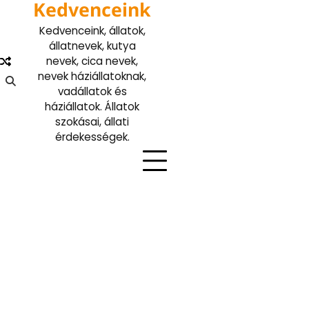
Kedvenceink
Skip
to
Kedvenceink, állatok,
content
állatnevek, kutya
nevek, cica nevek,
nevek háziállatoknak,
vadállatok és
háziállatok. Állatok
szokásai, állati
érdekességek.