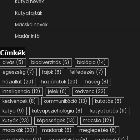
Kutya nevek
Kutyafajták
Macska nevek
Madár infó
Címkék
alvás
(5)
biodiverzitás
(6)
biológia
(14)
egészség
(7)
fajok
(6)
felfedezés
(7)
háziállat
(20)
háziállatok
(20)
hűség
(8)
intelligencia
(12)
jelek
(6)
kedvenc
(22)
kedvencek
(8)
kommunikáció
(13)
kutatás
(6)
kutya
(9)
kutyapszichológia
(8)
kutyatartás
(11)
kutyák
(23)
képességek
(13)
macska
(12)
macskák
(20)
madarak
(6)
meglepetés
(6)
pszichológia
(17)
személyiség
(5)
szokások
(7)