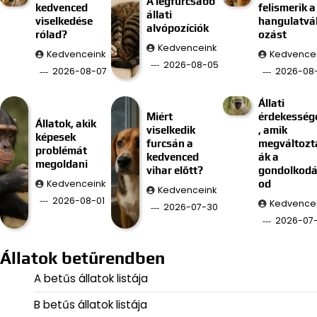
A legfurcsább
kedvenced
felismerik a
állati
viselkedése
hangulatvá
alvópozíciók
rólad?
ozást
Kedvenceink
Kedvenceink
Kedvence
2026-08-05
2026-08-07
2026-08
Állati
Miért
érdekesség
Állatok, akik
viselkedik
, amik
képesek
furcsán a
megváltozt
problémát
kedvenced
ák a
megoldani
vihar előtt?
gondolkod
Kedvenceink
od
Kedvenceink
2026-08-01
Kedvence
2026-07-30
2026-07
Állatok betűrendben
A betűs állatok listája
B betűs állatok listája