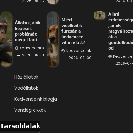
2026-08-07
2026-08
Állati
Miért
érdekesség
Állatok, akik
viselkedik
, amik
képesek
furcsán a
megváltozt
problémát
kedvenced
ák a
megoldani
vihar előtt?
gondolkod
Kedvenceink
od
Kedvenceink
2026-08-01
Kedvence
2026-07-30
2026-07
Háziállatok
Vadállatok
Kedvenceink blogja
Vendég cikkek
Társoldalak