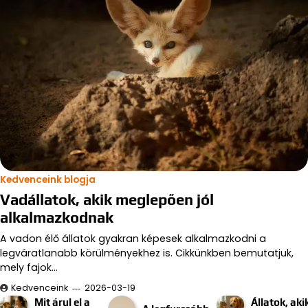
Kedvenceink blogja
Vadállatok, akik meglepően jól
alkalmazkodnak
A vadon élő állatok gyakran képesek alkalmazkodni a
legváratlanabb körülményekhez is. Cikkünkben bemutatjuk,
mely fajok…
Kedvenceink
2026-03-19
Mit árul el a
Állatok, aki