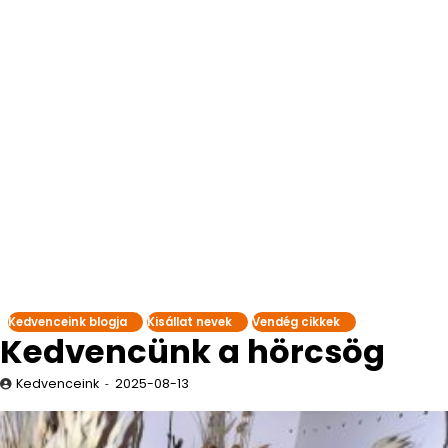
Kedvenceink blogja
Kisállat nevek
Vendég cikkek
Kedvencünk a hörcsög
Kedvenceink
2025-08-13