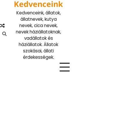
Kedvenceink
Skip
to
Kedvenceink, állatok,
content
állatnevek, kutya
nevek, cica nevek,
nevek háziállatoknak,
vadállatok és
háziállatok. Állatok
szokásai, állati
érdekességek.