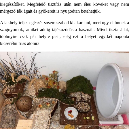
kiegészítőket. Megfelelő tisztítás után nem éles köveket vagy nem
mérgező fák ágait és gyökereit is nyugodtan betehetjük.
A lakhely teljes egészét sosem szabad kitakarítani, mert úgy eltűnnek a
szagnyomok, amiket addig tájékozódásra használt. Mivel tiszta állat,
többnyire csak pár helyre pisil, elég ezt a helyet egy-két naponta
kicserélni friss alomra.