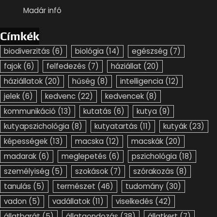
Madár infó
Címkék
biodiverzitás
(6)
biológia
(14)
egészség
(7)
fajok
(6)
felfedezés
(7)
háziállat
(20)
háziállatok
(20)
hűség
(8)
intelligencia
(12)
jelek
(6)
kedvenc
(22)
kedvencek
(8)
kommunikáció
(13)
kutatás
(6)
kutya
(9)
kutyapszichológia
(8)
kutyatartás
(11)
kutyák
(23)
képességek
(13)
macska
(12)
macskák
(20)
madarak
(6)
meglepetés
(6)
pszichológia
(18)
személyiség
(5)
szokások
(7)
szórakozás
(8)
tanulás
(5)
természet
(46)
tudomány
(30)
vadon
(5)
vadállatok
(11)
viselkedés
(42)
állatbarát
(5)
állatgondozás
(38)
állatkert
(7)