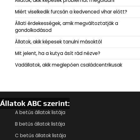
Állatok, akik képesek problémát megoldani
Miért viselkedik furcsán a kedvenced vihar előtt?
Állati érdekességek, amik megváltoztatják a
gondolkodásod
Állatok, akik képesek tanulni másoktól
Mit jelent, ha a kutya ásít rád nézve?
Vadállatok, akik meglepően családcentrikusak
Állatok ABC szerint:
A betűs állatok listája
B betűs állatok listája
C betűs állatok listája