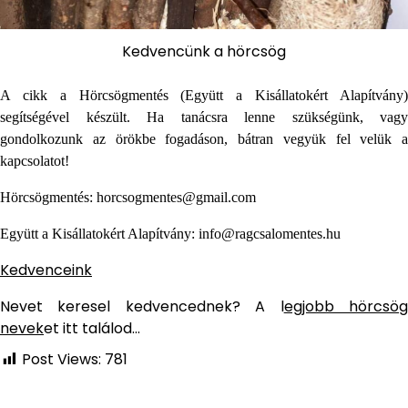
Kedvencünk a hörcsög
A cikk a Hörcsögmentés (Együtt a Kisállatokért Alapítvány)
segítségével készült. Ha tanácsra lenne szükségünk, vagy
gondolkozunk az örökbe fogadáson, bátran vegyük fel velük a
kapcsolatot!
Hörcsögmentés: horcsogmentes@gmail.com
Együtt a Kisállatokért Alapítvány: info@ragcsalomentes.hu
Kedvenceink
Nevet keresel kedvencednek? A l
egjobb hörcsö
nevek
et itt találod…
Post Views:
781