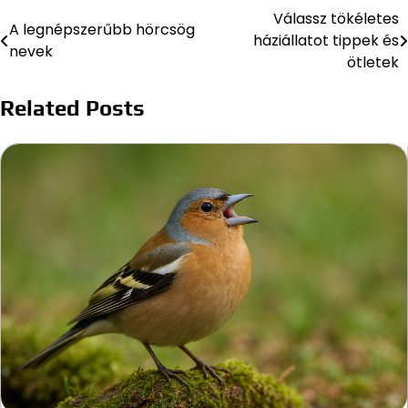
Válassz tökéletes
Bejegyzés
A legnépszerűbb hörcsög
háziállatot tippek és
nevek
navigáció
ötletek
Related Posts