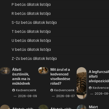
P betűs állatok listája
R betűs állatok listája
S-Sz betűs állatok listája
T betűs állatok listája
U betűs állatok listája
V betűs állatok listája
Z-Zs betűs állatok listája
Állati
Mit árul el a
A legfurcsá
ösztönök,
kedvenced
állati
amik ma is
viselkedése
alvópozíció
működnek
rólad?
Kedvence
Kedvenceink
Kedvenceink
2026-08
2026-08-09
2026-08-07
Miért