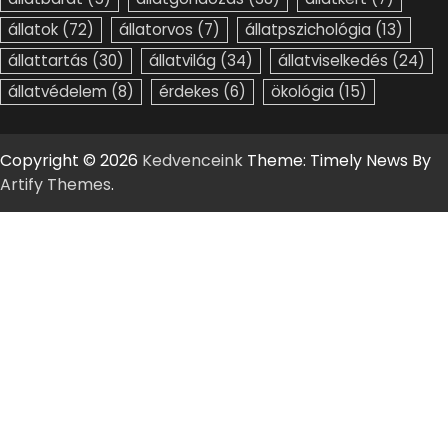
állatok
(72)
állatorvos
(7)
állatpszichológia
(13)
állattartás
(30)
állatvilág
(34)
állatviselkedés
(24)
állatvédelem
(8)
érdekes
(6)
ökológia
(15)
Copyright © 2026
Kedvenceink
Theme: Timely News By
Artify Themes
.