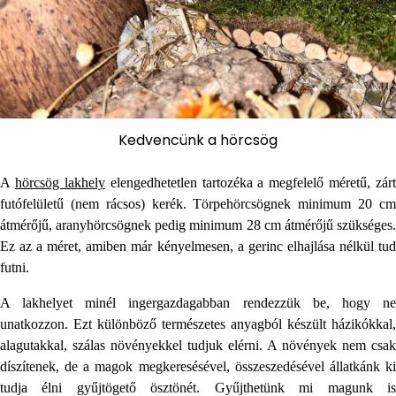
Kedvencünk a hörcsög
A
hörcsög lakhely
elengedhetetlen tartozéka a megfelelő méretű, zárt
futófelületű (nem rácsos) kerék. Törpehörcsögnek minimum 20 cm
átmérőjű, aranyhörcsögnek pedig minimum 28 cm átmérőjű szükséges.
Ez az a méret, amiben már kényelmesen, a gerinc elhajlása nélkül tud
futni.
A lakhelyet minél ingergazdagabban rendezzük be, hogy ne
unatkozzon. Ezt különböző természetes anyagból készült házikókkal,
alagutakkal, szálas növényekkel tudjuk elérni. A növények nem csak
díszítenek, de a magok megkeresésével, összeszedésével állatkánk ki
tudja élni gyűjtögető ösztönét. Gyűjthetünk mi magunk is