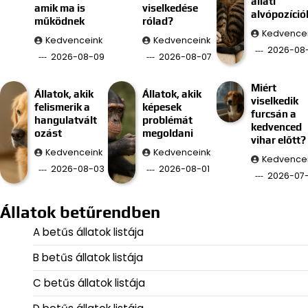
állati
amik ma is
viselkedése
alvópozíció
működnek
rólad?
Kedvence
Kedvenceink
Kedvenceink
2026-08
2026-08-09
2026-08-07
Miért
Állatok, akik
Állatok, akik
viselkedik
felismerik a
képesek
furcsán a
hangulatvált
problémát
kedvenced
ozást
megoldani
vihar előtt?
Kedvenceink
Kedvenceink
Kedvence
2026-08-03
2026-08-01
2026-07
Állatok betűrendben
A betűs állatok listája
B betűs állatok listája
C betűs állatok listája