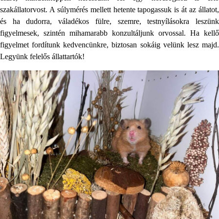
szakállatorvost. A súlymérés mellett hetente tapogassuk is át az állatot,
és ha dudorra, váladékos fülre, szemre, testnyílásokra leszünk
figyelmesek, szintén mihamarabb konzultáljunk orvossal. Ha kellő
figyelmet fordítunk kedvencünkre, biztosan sokáig velünk lesz majd.
Legyünk felelős állattartók!