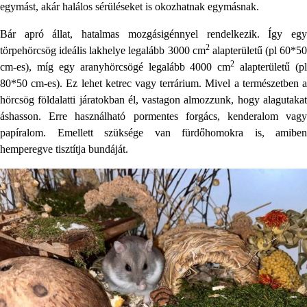
egymást, akár halálos sérüléseket is okozhatnak egymásnak.
Bár apró állat, hatalmas mozgásigénnyel rendelkezik. Így egy
2
törpehörcsög ideális lakhelye legalább 3000 cm
alapterületű (pl 60*50
2
cm-es), míg egy aranyhörcsögé legalább 4000 cm
alapterületű (pl
80*50 cm-es). Ez lehet ketrec vagy terrárium. Mivel a természetben a
hörcsög földalatti járatokban él, vastagon almozzunk, hogy alagutakat
áshasson. Erre használható pormentes forgács, kenderalom vagy
papíralom. Emellett szüksége van fürdőhomokra is, amiben
hemperegve tisztítja bundáját.