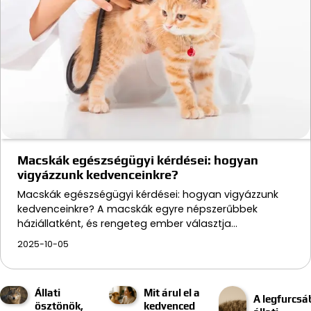
Macskák egészségügyi kérdései: hogyan
vigyázzunk kedvenceinkre?
Macskák egészségügyi kérdései: hogyan vigyázzunk
kedvenceinkre? A macskák egyre népszerűbbek
háziállatként, és rengeteg ember választja…
2025-10-05
Állati
Mit árul el a
A legfurcsá
ösztönök,
kedvenced