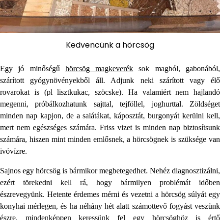
Kedvencünk a hörcsög
Egy jó minőségű
hörcsög magkeverék
sok magból, gabonából
szárított gyógynövényekből áll. Adjunk neki szárított vagy élő
rovarokat is (pl lisztkukac, szöcske). Ha valamiért nem hajlandó
megenni, próbálkozhatunk sajttal, tejföllel, joghurttal. Zöldséget
minden nap kapjon, de a salátákat, káposztát, burgonyát kerülni kell,
mert nem egészséges számára. Friss vizet is minden nap biztosítsunk
számára, hiszen mint minden emlősnek, a hörcsögnek is szüksége van
ivóvízre.
Sajnos egy hörcsög is bármikor megbetegedhet. Nehéz diagnosztizálni,
ezért törekedni kell rá, hogy bármilyen problémát időben
észrevegyünk. Hetente érdemes mérni és vezetni a hörcsög súlyát egy
konyhai mérlegen, és ha néhány hét alatt számottevő fogyást veszünk
észre, mindenképpen keressünk fel egy
hörcsöghöz is ért