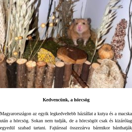
Kedvencünk, a hörcsög
Magyarországon az egyik legkedveltebb háziállat a kutya és a macska
után a hörcsög. Sokan nem tudják, de a hörcsögöt csak és kizárólag
egyedül szabad tartani. Fajtárssal összezárva bármikor bánthatják