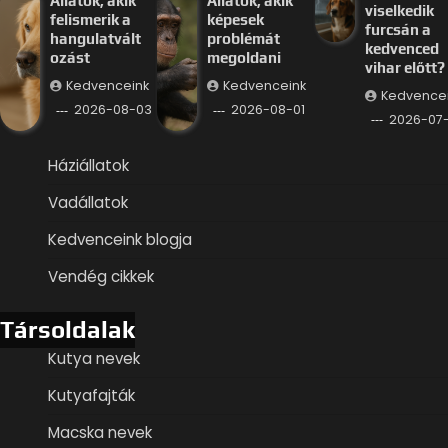
Állatok, akik
Állatok, akik
viselkedik
felismerik a
képesek
furcsán a
hangulatvált
problémát
kedvenced
ozást
megoldani
vihar előtt?
Kedvenceink
Kedvenceink
Kedvence
2026-08-03
2026-08-01
2026-07
Háziállatok
Vadállatok
Kedvenceink blogja
Vendég cikkek
Társoldalak
Kutya nevek
Kutyafajták
Macska nevek