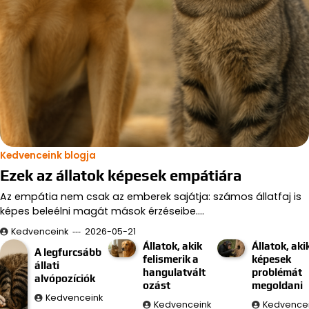
Kedvenceink blogja
Ezek az állatok képesek empátiára
Az empátia nem csak az emberek sajátja: számos állatfaj is
képes beleélni magát mások érzéseibe.…
Kedvenceink
2026-05-21
Állatok, akik
Állatok, aki
A legfurcsább
felismerik a
képesek
állati
hangulatvált
problémát
alvópozíciók
ozást
megoldani
Kedvenceink
Kedvenceink
Kedvence