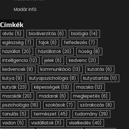
Madár infó
Címkék
alvás
(5)
biodiverzitás
(6)
biológia
(14)
egészség
(7)
fajok
(6)
felfedezés
(7)
háziállat
(20)
háziállatok
(20)
hűség
(8)
intelligencia
(12)
jelek
(6)
kedvenc
(21)
kedvencek
(8)
kommunikáció
(13)
kutatás
(6)
kutya
(9)
kutyapszichológia
(8)
kutyatartás
(11)
kutyák
(23)
képességek
(13)
macska
(12)
macskák
(20)
madarak
(6)
meglepetés
(6)
pszichológia
(16)
szokások
(7)
szórakozás
(8)
tanulás
(5)
természet
(45)
tudomány
(29)
vadon
(5)
vadállatok
(11)
viselkedés
(40)