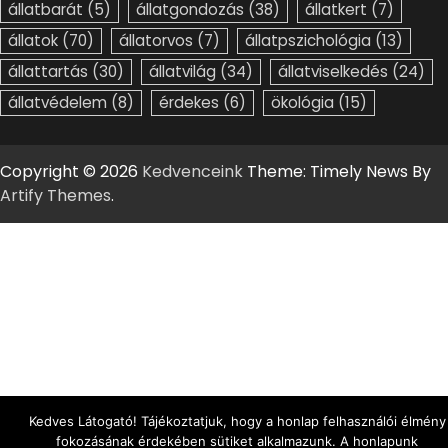
állatbarát
(5)
állatgondozás
(38)
állatkert
(7)
állatok
(70)
állatorvos
(7)
állatpszichológia
(13)
állattartás
(30)
állatvilág
(34)
állatviselkedés
(24)
állatvédelem
(8)
érdekes
(6)
ökológia
(15)
Copyright © 2026
Kedvenceink
Theme: Timely News By
Artify Themes
.
Kedves Látogató! Tájékoztatjuk, hogy a honlap felhasználói élmény
fokozásának érdekében sütiket alkalmazunk. A honlapunk