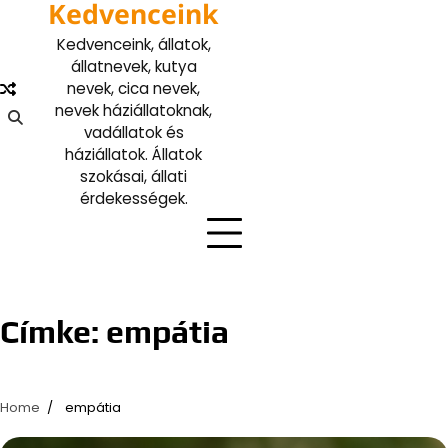
Kedvenceink
Skip
to
Kedvenceink, állatok,
content
állatnevek, kutya
nevek, cica nevek,
nevek háziállatoknak,
vadállatok és
háziállatok. Állatok
szokásai, állati
érdekességek.
Címke:
empátia
Home
empátia