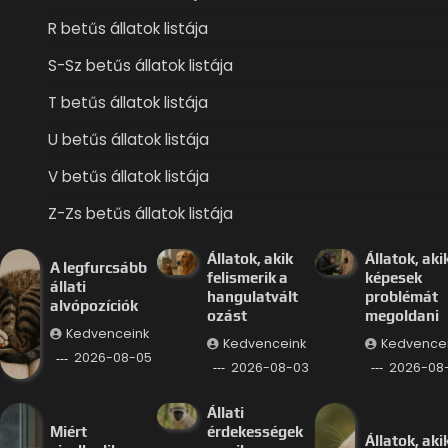
R betűs állatok listája
S-Sz betűs állatok listája
T betűs állatok listája
U betűs állatok listája
V betűs állatok listája
Z-Zs betűs állatok listája
Állatok, akik
Állatok, aki
A legfurcsább
felismerik a
képesek
állati
hangulatvált
problémát
alvópozíciók
ozást
megoldani
Kedvenceink
Kedvenceink
Kedvence
2026-08-05
2026-08-03
2026-08-
Állati
Miért
érdekességek
Állatok, aki