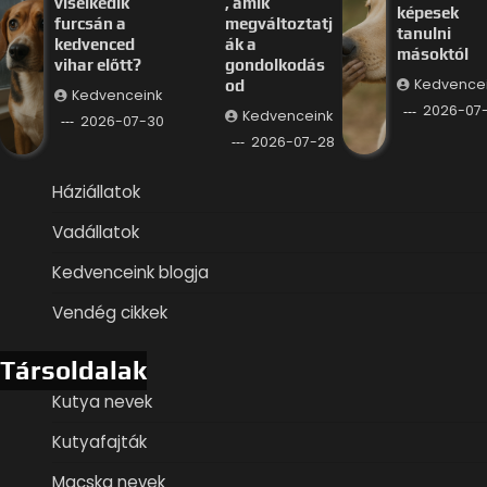
viselkedik
, amik
képesek
furcsán a
megváltoztatj
tanulni
kedvenced
ák a
másoktól
vihar előtt?
gondolkodás
Kedvence
od
Kedvenceink
2026-07
Kedvenceink
2026-07-30
2026-07-28
Háziállatok
Vadállatok
Kedvenceink blogja
Vendég cikkek
Társoldalak
Kutya nevek
Kutyafajták
Macska nevek