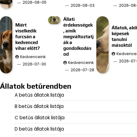
2026-08-05
2026-08-03
2026-08-
Állati
Miért
érdekességek
Állatok, aki
viselkedik
, amik
képesek
furcsán a
megváltoztatj
tanulni
kedvenced
ák a
másoktól
vihar előtt?
gondolkodás
Kedvence
od
Kedvenceink
2026-07
Kedvenceink
2026-07-30
2026-07-28
Állatok betűrendben
A betűs állatok listája
B betűs állatok listája
C betűs állatok listája
D betűs állatok listája