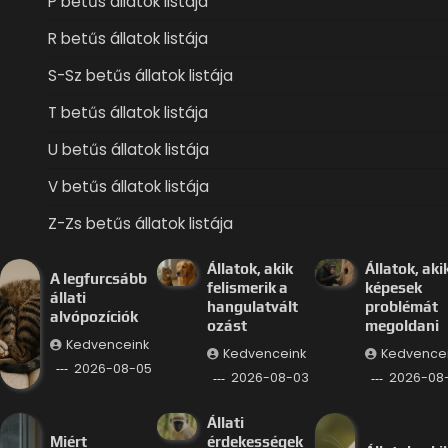
P betűs állatok listája
R betűs állatok listája
S-Sz betűs állatok listája
T betűs állatok listája
U betűs állatok listája
V betűs állatok listája
Z-Zs betűs állatok listája
Állatok, akik
Állatok, aki
A legfurcsább
felismerik a
képesek
állati
hangulatvált
problémát
alvópozíciók
ozást
megoldani
Kedvenceink
Kedvenceink
Kedvence
2026-08-05
2026-08-03
2026-08-
Állati
Miért
érdekességek