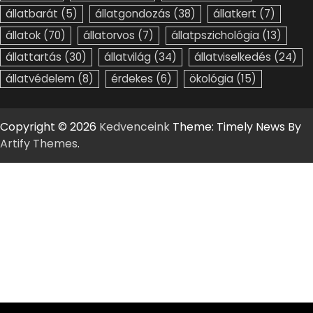
állatbarát
(5)
állatgondozás
(38)
állatkert
(7)
állatok
(70)
állatorvos
(7)
állatpszichológia
(13)
állattartás
(30)
állatvilág
(34)
állatviselkedés
(24)
állatvédelem
(8)
érdekes
(6)
ökológia
(15)
Copyright © 2026
Kedvenceink
Theme: Timely News By
Artify Themes
.