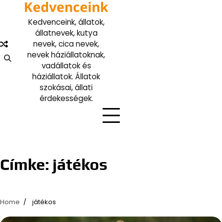
Kedvenceink
Skip
to
Kedvenceink, állatok,
content
állatnevek, kutya
nevek, cica nevek,
nevek háziállatoknak,
vadállatok és
háziállatok. Állatok
szokásai, állati
érdekességek.
Címke:
játékos
Home
játékos