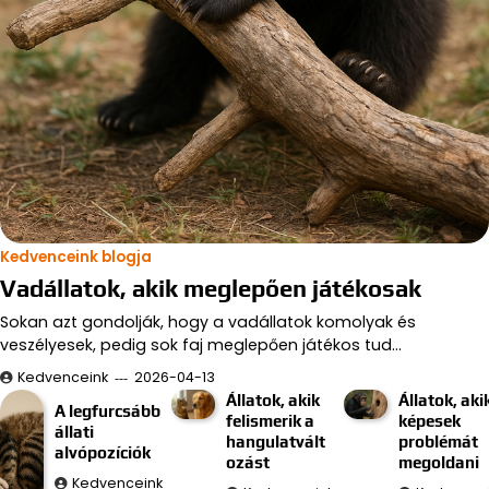
Kedvenceink blogja
Vadállatok, akik meglepően játékosak
Sokan azt gondolják, hogy a vadállatok komolyak és
veszélyesek, pedig sok faj meglepően játékos tud…
Kedvenceink
2026-04-13
Állatok, akik
Állatok, aki
A legfurcsább
felismerik a
képesek
állati
hangulatvált
problémát
alvópozíciók
ozást
megoldani
Kedvenceink