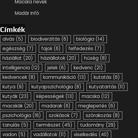
Macska nevek
Madár infó
Címkék
alvás
(5)
biodiverzitás
(6)
biológia
(14)
egészség
(7)
fajok
(6)
felfedezés
(7)
háziállat
(20)
háziállatok
(20)
hűség
(8)
intelligencia
(12)
jelek
(6)
kedvenc
(21)
kedvencek
(8)
kommunikáció
(13)
kutatás
(6)
kutya
(9)
kutyapszichológia
(8)
kutyatartás
(11)
kutyák
(23)
képességek
(13)
macska
(12)
macskák
(20)
madarak
(6)
meglepetés
(6)
pszichológia
(16)
szokások
(7)
szórakozás
(8)
tanulás
(5)
természet
(45)
tudomány
(29)
vadon
(5)
vadállatok
(11)
viselkedés
(40)