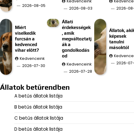
Kedvenceink
Kedvence
2026-08-05
2026-08-03
2026-08-
Állati
Miért
érdekességek
Állatok, aki
viselkedik
, amik
képesek
furcsán a
megváltoztatj
tanulni
kedvenced
ák a
másoktól
vihar előtt?
gondolkodás
Kedvence
od
Kedvenceink
2026-07
Kedvenceink
2026-07-30
2026-07-28
Állatok betűrendben
A betűs állatok listája
B betűs állatok listája
C betűs állatok listája
D betűs állatok listája