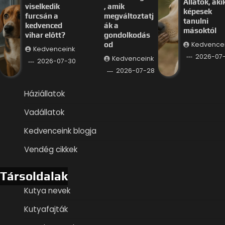
Állatok, aki
viselkedik
, amik
képesek
furcsán a
megváltoztatj
tanulni
kedvenced
ák a
másoktól
vihar előtt?
gondolkodás
Kedvence
od
Kedvenceink
2026-07
Kedvenceink
2026-07-30
2026-07-28
Háziállatok
Vadállatok
Kedvenceink blogja
Vendég cikkek
Társoldalak
Kutya nevek
Kutyafajták