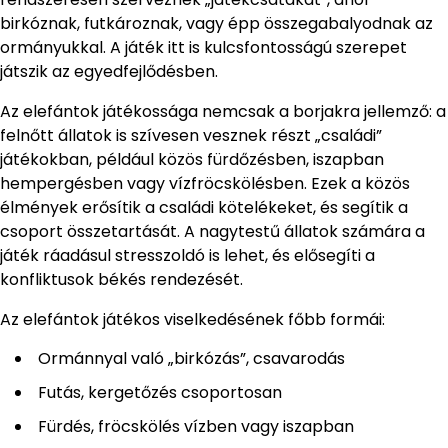
birkóznak, futkároznak, vagy épp összegabalyodnak az
ormányukkal. A játék itt is kulcsfontosságú szerepet
játszik az egyedfejlődésben.
Az elefántok játékossága nemcsak a borjakra jellemző: a
felnőtt állatok is szívesen vesznek részt „családi”
játékokban, például közös fürdőzésben, iszapban
hempergésben vagy vízfröcskölésben. Ezek a közös
élmények erősítik a családi kötelékeket, és segítik a
csoport összetartását. A nagytestű állatok számára a
játék ráadásul stresszoldó is lehet, és elősegíti a
konfliktusok békés rendezését.
Az elefántok játékos viselkedésének főbb formái:
Ormánnyal való „birkózás”, csavarodás
Futás, kergetőzés csoportosan
Fürdés, fröcskölés vízben vagy iszapban