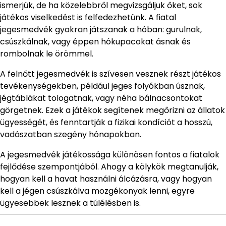
ismerjük, de ha közelebbről megvizsgáljuk őket, sok
játékos viselkedést is felfedezhetünk. A fiatal
jegesmedvék gyakran játszanak a hóban: gurulnak,
csúszkálnak, vagy éppen hókupacokat ásnak és
rombolnak le örömmel.
A felnőtt jegesmedvék is szívesen vesznek részt játékos
tevékenységekben, például jeges folyókban úsznak,
jégtáblákat tologatnak, vagy néha bálnacsontokat
görgetnek. Ezek a játékok segítenek megőrizni az állatok
ügyességét, és fenntartják a fizikai kondíciót a hosszú,
vadászatban szegény hónapokban.
A jegesmedvék játékossága különösen fontos a fiatalok
fejlődése szempontjából. Ahogy a kölykök megtanulják,
hogyan kell a havat használni álcázásra, vagy hogyan
kell a jégen csúszkálva mozgékonyak lenni, egyre
ügyesebbek lesznek a túlélésben is.