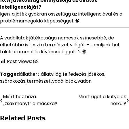
10. A játékosság befolyásolja az állatok
intelligenciáját?
Igen, a játék gyakran összefügg az intelligenciával és a
problémamegoldó képességgel. 🧠
A vadállatok játékossága nemcsak színesebbé, de
élhetőbbé is teszi a természet világát – tanuljunk hát
tőlük örömmel és kíváncsisággal! 🐾🌍
Post Views:
82
Tagged
állatkert
,
állatvilág
,
felfedezés
,
játékos
,
szórakozás
,
természet
,
vadállatok
,
vadon
Miért hoz haza
Miért ugat a kutya ok
Bejegyzés
„zsákmányt” a macska?
nélkül?
navigáció
Related Posts