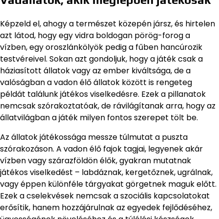
Képzeld el, ahogy a természet közepén jársz, és hirtelen
azt látod, hogy egy vidra boldogan pörög-forog a
vízben, egy oroszlánkölyök pedig a fűben hancúrozik
testvéreivel. Sokan azt gondoljuk, hogy a játék csak a
háziasított állatok vagy az ember kiváltsága, de a
valóságban a vadon élő állatok között is rengeteg
példát találunk játékos viselkedésre. Ezek a pillanatok
nemcsak szórakoztatóak, de rávilágítanak arra, hogy az
állatvilágban a játék milyen fontos szerepet tölt be.
Az állatok játékossága messze túlmutat a puszta
szórakozáson. A vadon élő fajok tagjai, legyenek akár
vízben vagy szárazföldön élők, gyakran mutatnak
játékos viselkedést – labdáznak, kergetőznek, ugrálnak,
vagy éppen különféle tárgyakat görgetnek maguk előtt.
Ezek a cselekvések nemcsak a szociális kapcsolatokat
erősítik, hanem hozzájárulnak az egyedek fejlődéséhez,