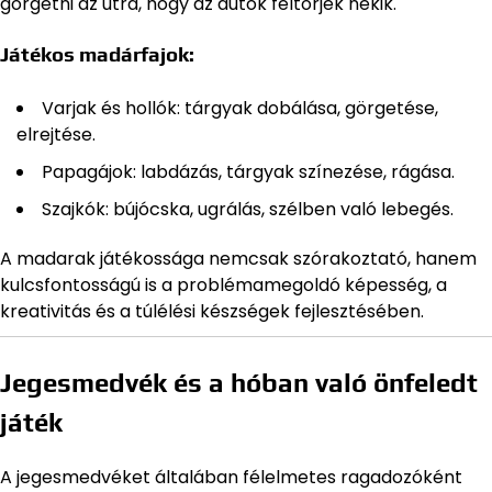
görgetni az útra, hogy az autók feltörjék nekik.
Játékos madárfajok:
Varjak és hollók: tárgyak dobálása, görgetése,
elrejtése.
Papagájok: labdázás, tárgyak színezése, rágása.
Szajkók: bújócska, ugrálás, szélben való lebegés.
A madarak játékossága nemcsak szórakoztató, hanem
kulcsfontosságú is a problémamegoldó képesség, a
kreativitás és a túlélési készségek fejlesztésében.
Jegesmedvék és a hóban való önfeledt
játék
A jegesmedvéket általában félelmetes ragadozóként