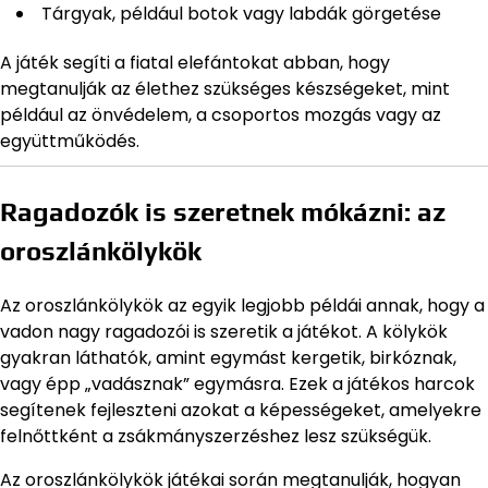
Tárgyak, például botok vagy labdák görgetése
A játék segíti a fiatal elefántokat abban, hogy
megtanulják az élethez szükséges készségeket, mint
például az önvédelem, a csoportos mozgás vagy az
együttműködés.
Ragadozók is szeretnek mókázni: az
oroszlánkölykök
Az oroszlánkölykök az egyik legjobb példái annak, hogy a
vadon nagy ragadozói is szeretik a játékot. A kölykök
gyakran láthatók, amint egymást kergetik, birkóznak,
vagy épp „vadásznak” egymásra. Ezek a játékos harcok
segítenek fejleszteni azokat a képességeket, amelyekre
felnőttként a zsákmányszerzéshez lesz szükségük.
Az oroszlánkölykök játékai során megtanulják, hogyan