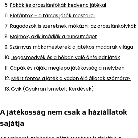
Fókák és oroszlánfókák kedvenc játékai
Elefántok – a társas játék mesterei
Ragadozók is szeretnek mókázni: az oroszlánkölykök
Majmok, akik imádják a huncutságot
Szárnyas mókamesterek: a játékos madarak világa
Jegesmedvék és a hóban való önfeledt játék
Cápák és ráják: meglepő játékosság a mélyben
Miért fontos a játék a vadon élő állatok számára?
Gyik (Gyakran Ismételt Kérdések)
A játékosság nem csak a háziállatok
sajátja