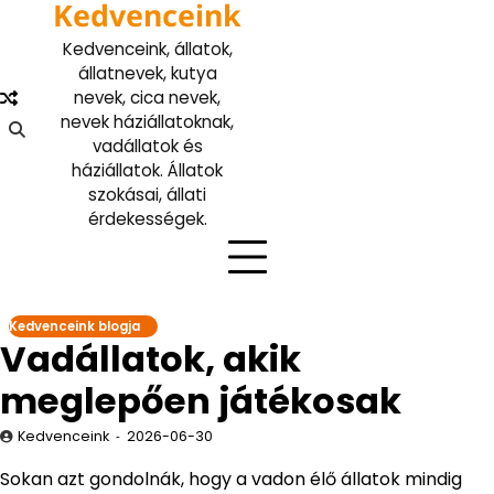
Kedvenceink
Skip
to
Kedvenceink, állatok,
content
állatnevek, kutya
nevek, cica nevek,
nevek háziállatoknak,
vadállatok és
háziállatok. Állatok
szokásai, állati
érdekességek.
Kedvenceink blogja
Vadállatok, akik
meglepően játékosak
Kedvenceink
2026-06-30
Sokan azt gondolnák, hogy a vadon élő állatok mindig