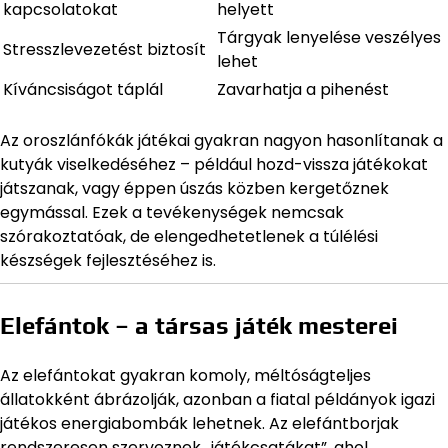
kapcsolatokat
helyett
Tárgyak lenyelése veszélyes
Stresszlevezetést biztosít
lehet
Kíváncsiságot táplál
Zavarhatja a pihenést
Az oroszlánfókák játékai gyakran nagyon hasonlítanak a
kutyák viselkedéséhez – például hozd-vissza játékokat
játszanak, vagy éppen úszás közben kergetőznek
egymással. Ezek a tevékenységek nemcsak
szórakoztatóak, de elengedhetetlenek a túlélési
készségek fejlesztéséhez is.
Elefántok – a társas játék mesterei
Az elefántokat gyakran komoly, méltóságteljes
állatokként ábrázolják, azonban a fiatal példányok igazi
játékos energiabombák lehetnek. Az elefántborjak
rendszeresen szerveznek „játékcsatákat”, ahol