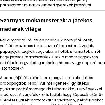
párhuzamot mutat az emberi gyerekek játékával.
Szárnyas mókamesterek: a játékos
madarak világa
Bár a madarakról ritkán gondoljuk, hogy játékosak,
valójában számos fajuk igazi mókamester. A varjak,
papagájok, szajkók vagy akár a hollók is ismertek arról,
hogy játékos természetűek. Ezek a madarak gyakran
dobálnak tárgyakat, gurulnak a hóban, vagy épp szélben
„szörföznek”.
A papagájfélék, különösen a nagytestű kakaduk és
arapapagájok, rendkívül intelligensek, így játékuk
gyakran problémamegoldó feladatokkal, rejtvényekkel
is párosul. A varjúfélékről is tudjuk, hogy képesek akár 5-
6 lépéses „játéksorozatokat” is végigvinni, például diókat