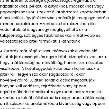
Az emberek többsége a játékosságot leginkább a
háziállatokhoz, például a kutyákhoz, macskákhoz vagy
papagájokhoz köti. Ezek az állatok szoros kapcsolatban
élnek velünk, így játékos viselkedésük jól megfigyelhető a
mindennapjainkban. Azonban a természetben élő
vadállatoknál is ugyanúgy megfigyelhető ez a
tulajdonság, sőt, egyes fajoknál sokkal kreatívabb és
változatosabb játékformákat is láthatunk.
A kutatók már régóta tanulmányozzák a vadon élő
állatok játékosságát, és egyre több bizonyíték van arra,
hogy a játékosság nem kiváltság, hanem természetes
viselkedés. A fiatal egyedek különösen hajlamosak a
játékra – legyen szó akár ragadozókról, akár
növényevőkről. A játék során a kicsik megtanulják,
hogyan kell vadászni, rejtőzködni vagy éppen
együttműködni társaikkal. A gyakorlati haszon mellett
azonban a felnőtt állatoknál is megmarad a játékosság,
amit sokszor az unaloműzés, a kíváncsiság vagy éppen