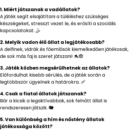
1. Miért játszanak a vadállatok?
A játék segít elsajátítani a túléléshez szükséges
készségeket, stresszt vezet le, és erősíti a szociális
kapcsolatokat. 🤹
2. Melyik vadon élő állat a legjátékosabb?
A delfinek, vidrák és főemlősök kiemelkedően játékosak,
de sok más faj is szeret játszani! 🐬🙈
3. Játék közben megsérülhetnek az állatok?
Előfordulhat kisebb sérülés, de a játék során a
legtöbbször ügyelnek a határokra. 🩹
4. Csak a fiatal állatok játszanak?
Bár a kicsik a legaktívabbak, sok felnőtt állat is
rendszeresen játszik. 🐘
5. Van különbség a hím és nőstény állatok
játékossága között?