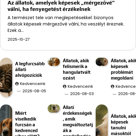
Az állatok, amelyek képesek „mérgezővé”
válni, ha fenyegetést érzékelnek
A természet tele van meglepetésekkel: bizonyos
állatok képesek mérgezővé válni, ha veszélyt éreznek.
Ezek a…
2025-10-27
Állatok, akik
Állatok, aki
A legfurcsább
felismerik a
képesek
állati
hangulatvált
problémát
alvópozíciók
ozást
megoldani
Kedvenceink
Kedvenceink
Kedvence
2026-08-05
2026-08-03
2026-08-
Állati
Miért
érdekességek
Állatok, aki
viselkedik
, amik
képesek
furcsán a
megváltoztatj
tanulni
kedvenced
ák a
másoktól