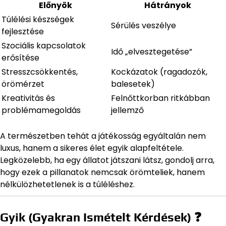
Előnyök
Hátrányok
Túlélési készségek
Sérülés veszélye
fejlesztése
Szociális kapcsolatok
Idő „elvesztegetése”
erősítése
Stresszcsökkentés,
Kockázatok (ragadozók,
örömérzet
balesetek)
Kreativitás és
Felnőttkorban ritkábban
problémamegoldás
jellemző
A természetben tehát a játékosság egyáltalán nem
luxus, hanem a sikeres élet egyik alapfeltétele.
Legközelebb, ha egy állatot játszani látsz, gondolj arra,
hogy ezek a pillanatok nemcsak örömteliek, hanem
nélkülözhetetlenek is a túléléshez.
Gyik (Gyakran Ismételt Kérdések) ❓