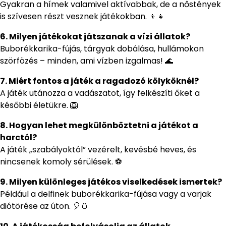
Gyakran a hímek valamivel aktívabbak, de a nőstények
is szívesen részt vesznek játékokban. 👦👧
6. Milyen játékokat játszanak a vízi állatok?
Buborékkarika-fújás, tárgyak dobálása, hullámokon
szörfözés – minden, ami vízben izgalmas! 🌊
7. Miért fontos a játék a ragadozó kölyköknél?
A játék utánozza a vadászatot, így felkészíti őket a
későbbi életükre. 🦁
8. Hogyan lehet megkülönböztetni a játékot a
harctól?
A játék „szabályoktól” vezérelt, kevésbé heves, és
nincsenek komoly sérülések. ⚽
9. Milyen különleges játékos viselkedések ismertek?
Például a delfinek buborékkarika-fújása vagy a varjak
diótörése az úton. 🎈🥚