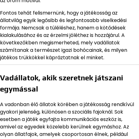
az öröm motivál.
Fontos tehát felismernünk, hogy a játékosság az
állatvilág egyik legősibb és legfontosabb viselkedési
formája. Nemcsak a túléléshez, hanem a kötődések
kialakulásához és az érzelmi jóléthez is hozzájárul. A
következőkben megismerheted, mely vadállatok
számítanak a természet igazi bohócainak, és milyen
játékos trükkökkel kápráztatnak el minket.
Vadállatok, akik szeretnek játszani
egymással
A vadonban élő állatok körében a játékosság rendkívül
gyakori jelenség, különösen a szociális fajoknál. Sok
esetben a játék egyfajta kommunikációs eszköz is,
amivel az egyedek közelebb kerülnek egymáshoz. Az
olyan állatfajok, amelyek csoportosan élnek, például