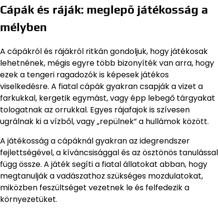
Cápák és ráják: meglepő játékosság a
mélyben
A cápákról és rájákról ritkán gondoljuk, hogy játékosak
lehetnének, mégis egyre több bizonyíték van arra, hogy
ezek a tengeri ragadozók is képesek játékos
viselkedésre. A fiatal cápák gyakran csapják a vizet a
farkukkal, kergetik egymást, vagy épp lebegő tárgyakat
tologatnak az orrukkal. Egyes rájafajok is szívesen
ugrálnak ki a vízből, vagy „repülnek” a hullámok között.
A játékosság a cápáknál gyakran az idegrendszer
fejlettségével, a kíváncsisággal és az ösztönös tanulással
függ össze. A játék segíti a fiatal állatokat abban, hogy
megtanulják a vadászathoz szükséges mozdulatokat,
miközben feszültséget vezetnek le és felfedezik a
környezetüket.