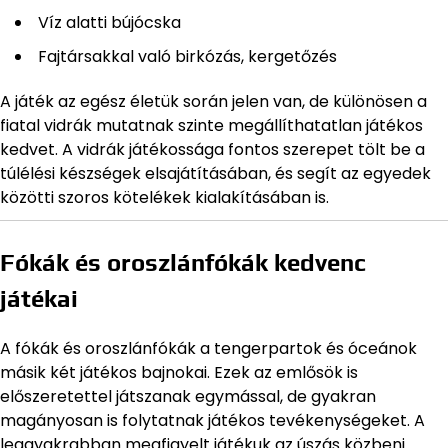
Víz alatti bújócska
Fajtársakkal való birkózás, kergetőzés
A játék az egész életük során jelen van, de különösen a
fiatal vidrák mutatnak szinte megállíthatatlan játékos
kedvet. A vidrák játékossága fontos szerepet tölt be a
túlélési készségek elsajátításában, és segít az egyedek
közötti szoros kötelékek kialakításában is.
Fókák és oroszlánfókák kedvenc
játékai
A fókák és oroszlánfókák a tengerpartok és óceánok
másik két játékos bajnokai. Ezek az emlősök is
előszeretettel játszanak egymással, de gyakran
magányosan is folytatnak játékos tevékenységeket. A
leggyakrabban megfigyelt játékuk az úszás közbeni