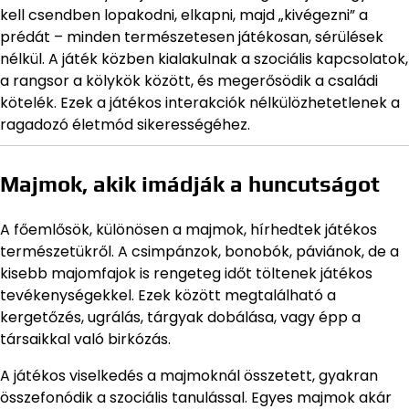
kell csendben lopakodni, elkapni, majd „kivégezni” a
prédát – minden természetesen játékosan, sérülések
nélkül. A játék közben kialakulnak a szociális kapcsolatok,
a rangsor a kölykök között, és megerősödik a családi
kötelék. Ezek a játékos interakciók nélkülözhetetlenek a
ragadozó életmód sikerességéhez.
Majmok, akik imádják a huncutságot
A főemlősök, különösen a majmok, hírhedtek játékos
természetükről. A csimpánzok, bonobók, páviánok, de a
kisebb majomfajok is rengeteg időt töltenek játékos
tevékenységekkel. Ezek között megtalálható a
kergetőzés, ugrálás, tárgyak dobálása, vagy épp a
társaikkal való birkózás.
A játékos viselkedés a majmoknál összetett, gyakran
összefonódik a szociális tanulással. Egyes majmok akár