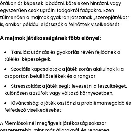
órákon át képesek labdázni, köteleken hintázni, vagy
egyszerűen csak ugrálni faágakról faágakra. Ezen
túlmenően a majmok gyakran játszanak „szerepjátékot”
is, amikor például eljátsszák a felnőttek viselkedését.
A majmok játékosságának főbb előnyei:
Tanulás: utánzás és gyakorlás révén fejlődnek a
túlélési képességeik.
Szociális kapcsolatok: a játék során alakulnak ki a
csoporton belüli kötelékek és a rangsor.
Stresszoldás: a játék segít levezetni a feszültséget,
különösen a zsúfolt vagy változó környezetben.
Kíváncsiság: a játék ösztönzi a problémamegoldó és
felfedező viselkedéseket.
A főemlősöknél megfigyelt játékosság sokszor
összetettebb, mint más állatoknál, és rengeteg