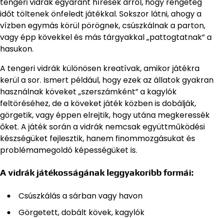
tengeri vidrák egyaránt híresek arról, hogy rengeteg
időt töltenek önfeledt játékkal. Sokszor látni, ahogy a
vízben egymás körül pörögnek, csúszkálnak a parton,
vagy épp kövekkel és más tárgyakkal „pattogtatnak” a
hasukon.
A tengeri vidrák különösen kreatívak, amikor játékra
kerül a sor. Ismert például, hogy ezek az állatok gyakran
használnak köveket „szerszámként” a kagylók
feltöréséhez, de a köveket játék közben is dobálják,
görgetik, vagy éppen elrejtik, hogy utána megkeressék
őket. A játék során a vidrák nemcsak együttműködési
készségüket fejlesztik, hanem finommozgásukat és
problémamegoldó képességüket is.
A vidrák játékosságának leggyakoribb formái:
Csúszkálás a sárban vagy havon
Görgetett, dobált kövek, kagylók