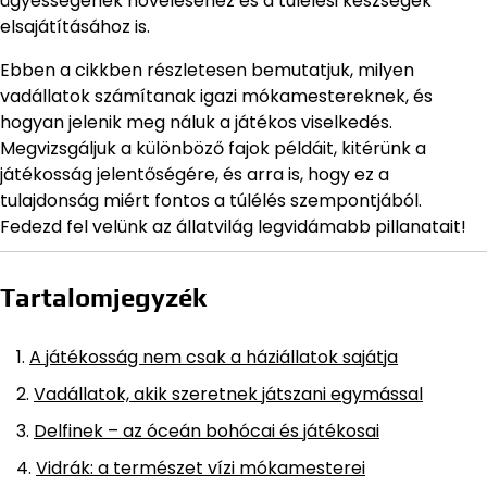
ügyességének növeléséhez és a túlélési készségek
elsajátításához is.
Ebben a cikkben részletesen bemutatjuk, milyen
vadállatok számítanak igazi mókamestereknek, és
hogyan jelenik meg náluk a játékos viselkedés.
Megvizsgáljuk a különböző fajok példáit, kitérünk a
játékosság jelentőségére, és arra is, hogy ez a
tulajdonság miért fontos a túlélés szempontjából.
Fedezd fel velünk az állatvilág legvidámabb pillanatait!
Tartalomjegyzék
A játékosság nem csak a háziállatok sajátja
Vadállatok, akik szeretnek játszani egymással
Delfinek – az óceán bohócai és játékosai
Vidrák: a természet vízi mókamesterei