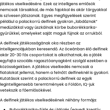
játékos viselkedésére. Ezek az intelligens emlősök
nemcsak társaikkal, de más fajokkal és akár tárgyakkal
is szívesen játszanak. Egyes megfigyelések szerint
például a palackorrú delfinek gyakran „labdáznak”
medúzákkal vagy úszkálnak körbe buborékkarika-
gyűrűkkel, amelyeket saját maguk fújnak az orrukból.
A delfinek játékosságának oka részben az
intelligenciájukban keresendő. Az óceánban élő delfinek
akár 20-30 fős csoportokat is alkothatnak, és a játék
egyfajta szociális ragasztóanyagként szolgál ezekben a
közösségekben. A játékos viselkedés nemcsak a
fiatalokat jellemzi, hanem a felnőtt delfineknél is gyakori.
Kutatások szerint a palackorrú delfinek az egyik
legintelligensebb teremtmények a Földön, IQ-juk
vetekszik a főemlősökével.
A delfinek játékos viselkedésének néhány formája:
Buborékkarika-fújás és üldözés (egyedi, kreatív