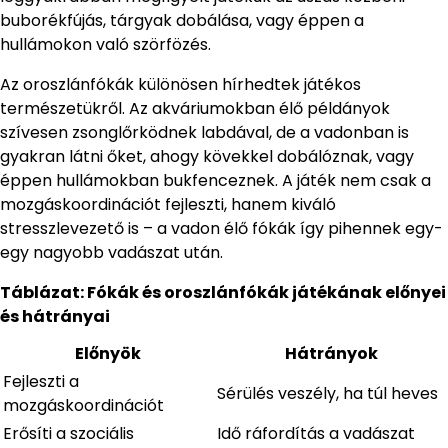
buborékfújás, tárgyak dobálása, vagy éppen a
hullámokon való szörfözés.
Az oroszlánfókák különösen hírhedtek játékos
természetükről. Az akváriumokban élő példányok
szívesen zsonglőrködnek labdával, de a vadonban is
gyakran látni őket, ahogy kövekkel dobálóznak, vagy
éppen hullámokban bukfenceznek. A játék nem csak a
mozgáskoordinációt fejleszti, hanem kiváló
stresszlevezető is – a vadon élő fókák így pihennek egy-
egy nagyobb vadászat után.
Táblázat: Fókák és oroszlánfókák játékának előnyei
és hátrányai
Előnyök
Hátrányok
Fejleszti a
Sérülés veszély, ha túl heves
mozgáskoordinációt
Erősíti a szociális
Idő ráfordítás a vadászat