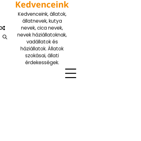
Kedvenceink
Skip
to
Kedvenceink, állatok,
content
állatnevek, kutya
nevek, cica nevek,
nevek háziállatoknak,
vadállatok és
háziállatok. Állatok
szokásai, állati
érdekességek.