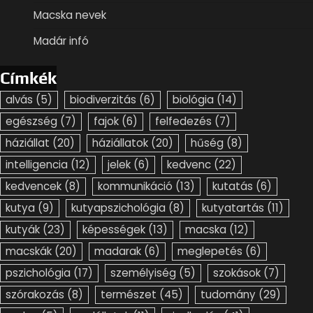
Macska nevek
Madár infó
Címkék
alvás
(5)
biodiverzitás
(6)
biológia
(14)
egészség
(7)
fajok
(6)
felfedezés
(7)
háziállat
(20)
háziállatok
(20)
hűség
(8)
intelligencia
(12)
jelek
(6)
kedvenc
(22)
kedvencek
(8)
kommunikáció
(13)
kutatás
(6)
kutya
(9)
kutyapszichológia
(8)
kutyatartás
(11)
kutyák
(23)
képességek
(13)
macska
(12)
macskák
(20)
madarak
(6)
meglepetés
(6)
pszichológia
(17)
személyiség
(5)
szokások
(7)
szórakozás
(8)
természet
(45)
tudomány
(29)