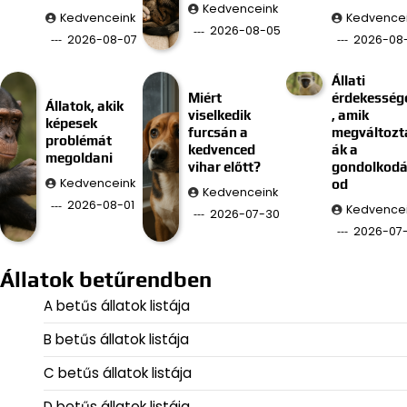
Kedvenceink
Kedvenceink
Kedvence
2026-08-05
2026-08-07
2026-08
Állati
Miért
érdekesség
Állatok, akik
viselkedik
, amik
képesek
furcsán a
megváltozt
problémát
kedvenced
ák a
megoldani
vihar előtt?
gondolkod
Kedvenceink
od
Kedvenceink
2026-08-01
Kedvence
2026-07-30
2026-07
Állatok betűrendben
A betűs állatok listája
B betűs állatok listája
C betűs állatok listája
D betűs állatok listája