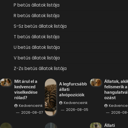
P betűs állatok listája
R betűs állatok listája
S-Sz betűs állatok listája
T betűs állatok listája
U betűs állatok listája
V betűs állatok listája
Z-Zs betűs állatok listája
Mit árul el a
Állatok, aki
A legfurcsább
kedvenced
felismerik a
állati
viselkedése
hangulatvá
alvópozíciók
rólad?
ozást
Kedvenceink
Kedvenceink
Kedvence
2026-08-05
2026-08-07
2026-08
Állati