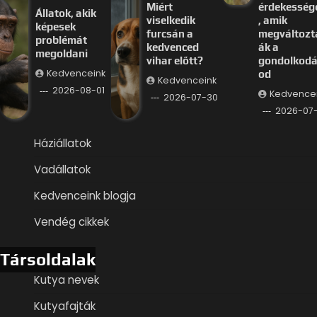
Miért
érdekesség
Állatok, akik
viselkedik
, amik
képesek
furcsán a
megváltozt
problémát
kedvenced
ák a
megoldani
vihar előtt?
gondolkod
Kedvenceink
od
Kedvenceink
2026-08-01
Kedvence
2026-07-30
2026-07
Háziállatok
Vadállatok
Kedvenceink blogja
Vendég cikkek
Társoldalak
Kutya nevek
Kutyafajták