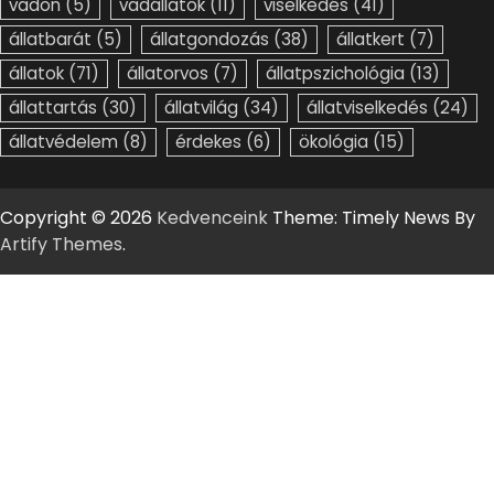
vadon
(5)
vadállatok
(11)
viselkedés
(41)
állatbarát
(5)
állatgondozás
(38)
állatkert
(7)
állatok
(71)
állatorvos
(7)
állatpszichológia
(13)
állattartás
(30)
állatvilág
(34)
állatviselkedés
(24)
állatvédelem
(8)
érdekes
(6)
ökológia
(15)
Copyright © 2026
Kedvenceink
Theme: Timely News By
Artify Themes
.