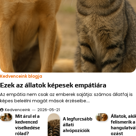
Kedvenceink blogja
Ezek az állatok képesek empátiára
Az empátia nem csak az emberek sajátja: számos állatfaj is
képes beleélni magát mások érzéseibe.…
Kedvenceink
2026-05-21
Mit árul el a
Állatok, aki
A legfurcsább
kedvenced
felismerik a
állati
viselkedése
hangulatvá
alvópozíciók
rólad?
ozást