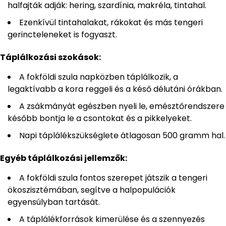
halfajták adják: hering, szardínia, makréla, tintahal.
Ezenkívül tintahalakat, rákokat és más tengeri
gerincteleneket is fogyaszt.
Táplálkozási szokások:
A fokföldi szula napközben táplálkozik, a
legaktívabb a kora reggeli és a késő délutáni órákban.
A zsákmányát egészben nyeli le, emésztőrendszere
később bontja le a csontokat és a pikkelyeket.
Napi táplálékszükséglete átlagosan 500 gramm hal.
Egyéb táplálkozási jellemzők:
A fokföldi szula fontos szerepet játszik a tengeri
ökoszisztémában, segítve a halpopulációk
egyensúlyban tartását.
A táplálékforrások kimerülése és a szennyezés