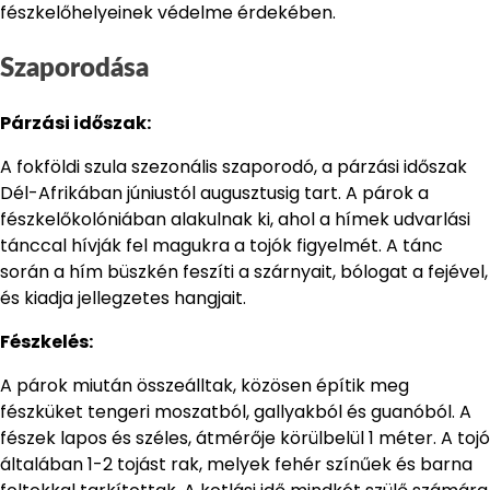
fészkelőhelyeinek védelme érdekében.
Szaporodása
Párzási időszak:
A fokföldi szula szezonális szaporodó, a párzási időszak
Dél-Afrikában júniustól augusztusig tart. A párok a
fészkelőkolóniában alakulnak ki, ahol a hímek udvarlási
tánccal hívják fel magukra a tojók figyelmét. A tánc
során a hím büszkén feszíti a szárnyait, bólogat a fejével,
és kiadja jellegzetes hangjait.
Fészkelés:
A párok miután összeálltak, közösen építik meg
fészküket tengeri moszatból, gallyakból és guanóból. A
fészek lapos és széles, átmérője körülbelül 1 méter. A tojó
általában 1-2 tojást rak, melyek fehér színűek és barna