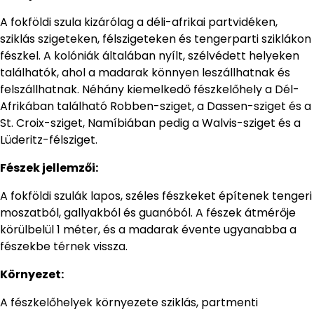
A fokföldi szula kizárólag a déli-afrikai partvidéken,
sziklás szigeteken, félszigeteken és tengerparti sziklákon
fészkel. A kolóniák általában nyílt, szélvédett helyeken
találhatók, ahol a madarak könnyen leszállhatnak és
felszállhatnak. Néhány kiemelkedő fészkelőhely a Dél-
Afrikában található Robben-sziget, a Dassen-sziget és a
St. Croix-sziget, Namíbiában pedig a Walvis-sziget és a
Lüderitz-félsziget.
Fészek jellemzői:
A fokföldi szulák lapos, széles fészkeket építenek tengeri
moszatból, gallyakból és guanóból. A fészek átmérője
körülbelül 1 méter, és a madarak évente ugyanabba a
fészekbe térnek vissza.
Környezet:
A fészkelőhelyek környezete sziklás, partmenti