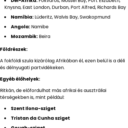
Dél-Afrika:
Fokváros, Mossel Bay, Port Elizabeth,
Knysna, East London, Durban, Port Alfred, Richards Bay
Namíbia:
Lüderitz, Walvis Bay, Swakopmund
Angola:
Namibe
Mozambik:
Beira
Földrészek:
A fokföldi szula kizárólag Afrikában él, ezen belül is a déli
és délnyugati partvidékeken.
Egyéb élőhelyek:
Ritkán, de előfordulhat más afrikai és ausztráliai
térségekben is, mint például:
Szent Ilona-sziget
Tristan da Cunha sziget
Gough-sziget