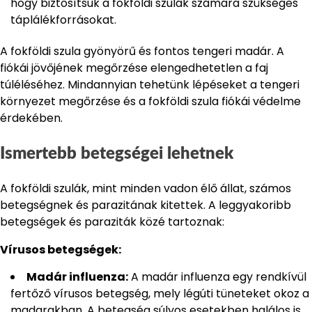
hogy biztosítsuk a fokföldi szulák számára szükséges
táplálékforrásokat.
A fokföldi szula gyönyörű és fontos tengeri madár. A
fiókái jövőjének megőrzése elengedhetetlen a faj
túléléséhez. Mindannyian tehetünk lépéseket a tengeri
környezet megőrzése és a fokföldi szula fiókái védelme
érdekében.
Ismertebb betegségei lehetnek
A fokföldi szulák, mint minden vadon élő állat, számos
betegségnek és parazitának kitettek. A leggyakoribb
betegségek és paraziták közé tartoznak:
Vírusos betegségek:
Madár influenza:
A madár influenza egy rendkívül
fertőző vírusos betegség, mely légúti tüneteket okoz a
madarakban. A betegség súlyos esetekben halálos is