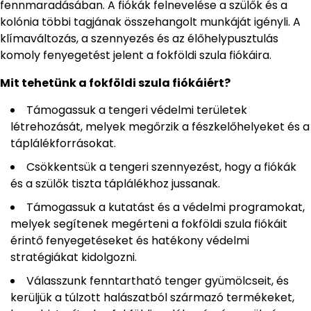
fennmaradásában. A fiókák felnevelése a szülők és a
kolónia többi tagjának összehangolt munkáját igényli.
A
klímaváltozás, a szennyezés és az élőhelypusztulás
komoly fenyegetést jelent a fokföldi szula fiókáira.
Mit tehetünk a fokföldi szula fiókáiért?
Támogassuk a tengeri védelmi területek
létrehozását, melyek megőrzik a fészkelőhelyeket és a
táplálékforrásokat.
Csökkentsük a tengeri szennyezést, hogy a fiókák
és a szülők tiszta táplálékhoz jussanak.
Támogassuk a kutatást és a védelmi programokat,
melyek segítenek megérteni a fokföldi szula fiókáit
érintő fenyegetéseket és hatékony védelmi
stratégiákat kidolgozni.
Válasszunk fenntartható tenger gyümölcseit, és
kerüljük a túlzott halászatból származó termékeket,