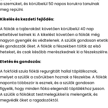
a szemüket, és körülbelül 50 napos korukra tanulnak
meg repülni.
Kikelés és kezdeti fejlődés:
A fiókák a tojásrakást követően körülbelül 40 nap
elteltével kelnek ki. A kikelést követően a fiókák még
nagyon gyengék és védtelenek. A szülők gondosan etetik
és gondozzák őket. A fiókák a fészekben töltik az első
heteket, és csak később merészkednek ki a fészekszélre.
Etetés és gondozás:
A fokföldi szula fiókái regurgitált hallal táplálkoznak,
melyet a szülők a csőrükben hoznak a fészekbe. A fiókák
naponta többször is esznek, és a szülők gondosan
figyelik, hogy minden fióka elegendő táplálékhoz jusson.
A szülők a fiókákat testmelegükkel is melengetik, és
megvédik őket a ragadozóktól.