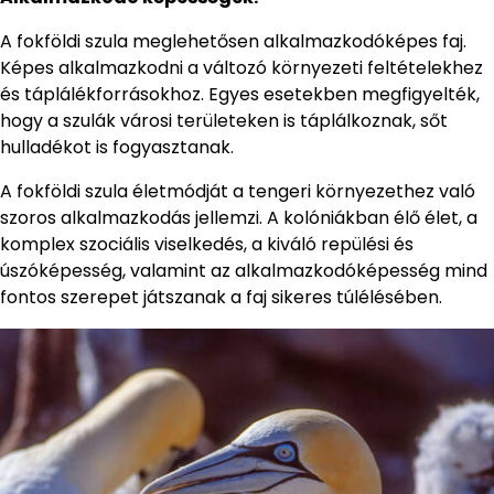
A fokföldi szula meglehetősen alkalmazkodóképes faj.
Képes alkalmazkodni a változó környezeti feltételekhez
és táplálékforrásokhoz. Egyes esetekben megfigyelték,
hogy a szulák városi területeken is táplálkoznak, sőt
hulladékot is fogyasztanak.
A fokföldi szula életmódját a tengeri környezethez való
szoros alkalmazkodás jellemzi. A kolóniákban élő élet, a
komplex szociális viselkedés, a kiváló repülési és
úszóképesség, valamint az alkalmazkodóképesség mind
fontos szerepet játszanak a faj sikeres túlélésében.