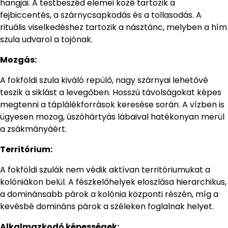
hangjai. A testbeszéd elemei közé tartozik a
fejbiccentés, a szárnycsapkodás és a tollasodás. A
rituális viselkedéshez tartozik a násztánc, melyben a hím
szula udvarol a tojónak.
Mozgás:
A fokföldi szula kiváló repülő, nagy szárnyai lehetővé
teszik a siklást a levegőben. Hosszú távolságokat képes
megtenni a táplálékforrások keresése során. A vízben is
ügyesen mozog, úszóhártyás lábaival hatékonyan merül
a zsákmányáért.
Territórium:
A fokföldi szulák nem védik aktívan territóriumukat a
kolóniákon belül. A fészkelőhelyek eloszlása hierarchikus,
a dominánsabb párok a kolónia központi részén, míg a
kevésbé domináns párok a széleken foglalnak helyet.
Alkalmazkodó képességek: