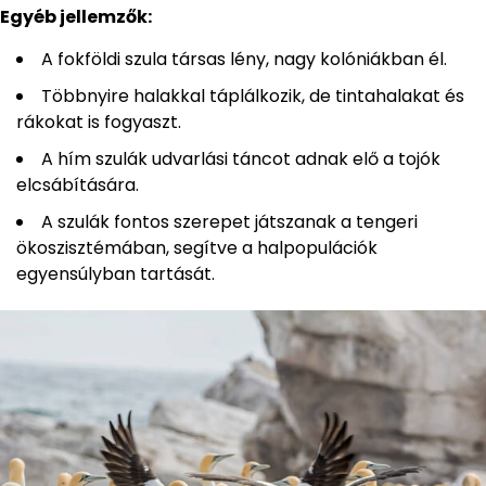
Egyéb jellemzők:
A fokföldi szula társas lény, nagy kolóniákban él.
Többnyire halakkal táplálkozik, de tintahalakat és
rákokat is fogyaszt.
A hím szulák udvarlási táncot adnak elő a tojók
elcsábítására.
A szulák fontos szerepet játszanak a tengeri
ökoszisztémában, segítve a halpopulációk
egyensúlyban tartását.