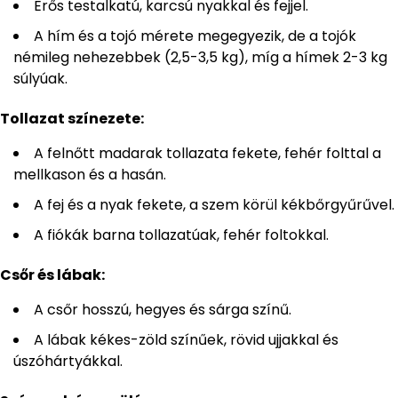
Erős testalkatú, karcsú nyakkal és fejjel.
A hím és a tojó mérete megegyezik, de a tojók
némileg nehezebbek (2,5-3,5 kg), míg a hímek 2-3 kg
súlyúak.
Tollazat színezete:
A felnőtt madarak tollazata fekete, fehér folttal a
mellkason és a hasán.
A fej és a nyak fekete, a szem körül kékbőrgyűrűvel.
A fiókák barna tollazatúak, fehér foltokkal.
Csőr és lábak:
A csőr hosszú, hegyes és sárga színű.
A lábak kékes-zöld színűek, rövid ujjakkal és
úszóhártyákkal.