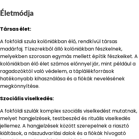
Életmódja
Társas élet:
A fokföldi szula kolóniákban élő, rendkívül társas
madárfaj. Tízezrekből álló kolóniákban fészkelnek,
melyekben szorosan egymás mellett építik fészkeiket. A
kolóniákban élő élet számos előnnyel jár, mint például a
ragadozóktól való védelem, a táplálékforrások
hatékonyabb kihasználása és a fiókák nevelésének
megkönnyítése.
Szociális viselkedés:
A fokföldi szulák komplex szociális viselkedést mutatnak,
melyet hangjelzések, testbeszéd és rituális viselkedés
jellemez. A hangjelzések között szerepelnek a riasztó
kiáltások, a nászudvarlási dalok és a fiókák hívogató