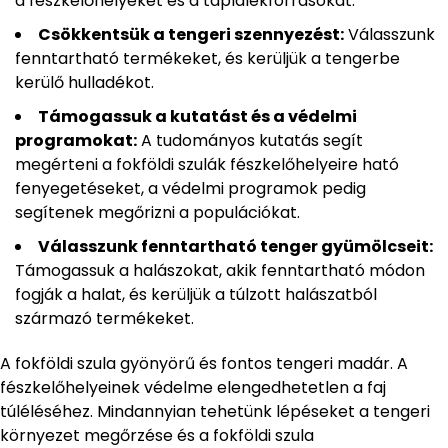
a fészkelőhelyeket és a táplálékforrásokat.
Csökkentsük a tengeri szennyezést:
Válasszunk
fenntartható termékeket, és kerüljük a tengerbe
kerülő hulladékot.
Támogassuk a kutatást és a védelmi
programokat:
A tudományos kutatás segít
megérteni a fokföldi szulák fészkelőhelyeire ható
fenyegetéseket, a védelmi programok pedig
segítenek megőrizni a populációkat.
Válasszunk fenntartható tenger gyümölcseit:
Támogassuk a halászokat, akik fenntartható módon
fogják a halat, és kerüljük a túlzott halászatból
származó termékeket.
A fokföldi szula gyönyörű és fontos tengeri madár. A
fészkelőhelyeinek védelme elengedhetetlen a faj
túléléséhez. Mindannyian tehetünk lépéseket a tengeri
környezet megőrzése és a fokföldi szula