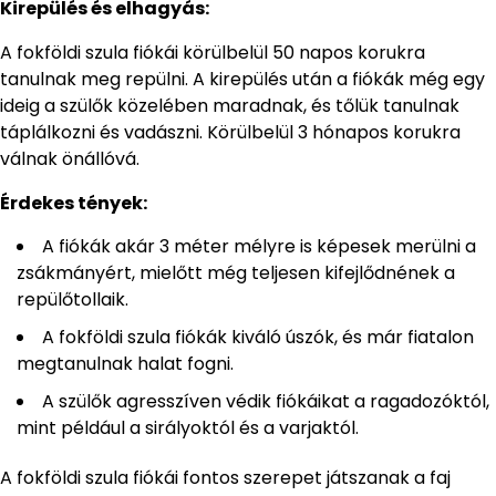
Kirepülés és elhagyás:
A fokföldi szula fiókái körülbelül 50 napos korukra
tanulnak meg repülni. A kirepülés után a fiókák még egy
ideig a szülők közelében maradnak, és tőlük tanulnak
táplálkozni és vadászni. Körülbelül 3 hónapos korukra
válnak önállóvá.
Érdekes tények:
A fiókák akár 3 méter mélyre is képesek merülni a
zsákmányért, mielőtt még teljesen kifejlődnének a
repülőtollaik.
A fokföldi szula fiókák kiváló úszók, és már fiatalon
megtanulnak halat fogni.
A szülők agresszíven védik fiókáikat a ragadozóktól,
mint például a sirályoktól és a varjaktól.
A fokföldi szula fiókái fontos szerepet játszanak a faj