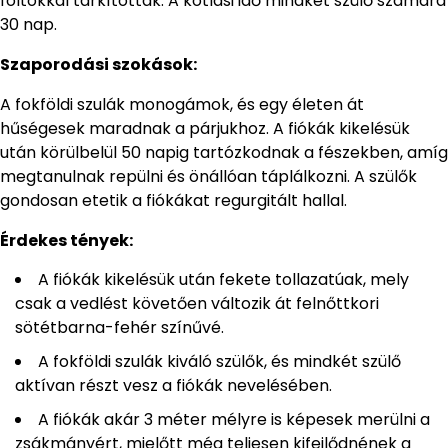
foltokkal tarkítottak. A kotlási idő mindkét szülő számára
30 nap.
Szaporodási szokások:
A fokföldi szulák monogámok, és egy életen át
hűségesek maradnak a párjukhoz. A fiókák kikelésük
után körülbelül 50 napig tartózkodnak a fészekben, amíg
megtanulnak repülni és önállóan táplálkozni. A szülők
gondosan etetik a fiókákat regurgitált hallal.
Érdekes tények:
A fiókák kikelésük után fekete tollazatúak, mely
csak a vedlést követően változik át felnőttkori
sötétbarna-fehér színűvé.
A fokföldi szulák kiváló szülők, és mindkét szülő
aktívan részt vesz a fiókák nevelésében.
A fiókák akár 3 méter mélyre is képesek merülni a
zsákmányért, mielőtt még teljesen kifejlődnének a