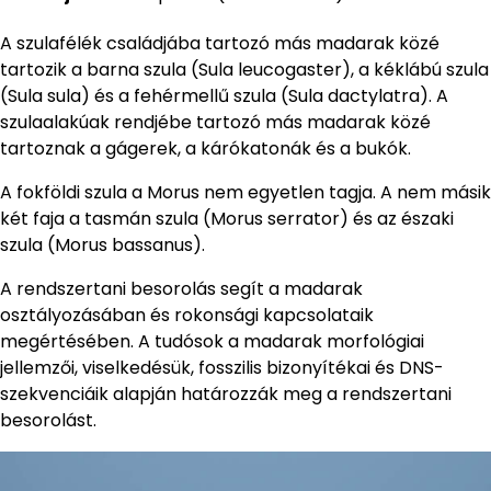
A szulafélék családjába tartozó más madarak közé
tartozik a barna szula (Sula leucogaster), a kéklábú szula
(Sula sula) és a fehérmellű szula (Sula dactylatra). A
szulaalakúak rendjébe tartozó más madarak közé
tartoznak a gágerek, a kárókatonák és a bukók.
A fokföldi szula a Morus nem egyetlen tagja. A nem másik
két faja a tasmán szula (Morus serrator) és az északi
szula (Morus bassanus).
A rendszertani besorolás segít a madarak
osztályozásában és rokonsági kapcsolataik
megértésében. A tudósok a madarak morfológiai
jellemzői, viselkedésük, fosszilis bizonyítékai és DNS-
szekvenciáik alapján határozzák meg a rendszertani
besorolást.