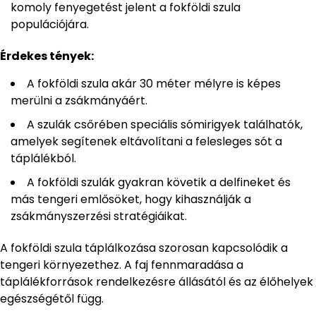
komoly fenyegetést jelent a fokföldi szula
populációjára.
Érdekes tények:
A fokföldi szula akár 30 méter mélyre is képes
merülni a zsákmányáért.
A szulák csőrében speciális sómirigyek találhatók,
amelyek segítenek eltávolítani a felesleges sót a
táplálékból.
A fokföldi szulák gyakran követik a delfineket és
más tengeri emlősöket, hogy kihasználják a
zsákmányszerzési stratégiáikat.
A fokföldi szula táplálkozása szorosan kapcsolódik a
tengeri környezethez. A faj fennmaradása a
táplálékforrások rendelkezésre állásától és az élőhelyek
egészségétől függ.