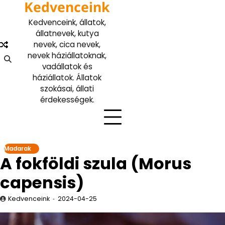
Kedvenceink
Skip
to
Kedvenceink, állatok,
content
állatnevek, kutya
nevek, cica nevek,
nevek háziállatoknak,
vadállatok és
háziállatok. Állatok
szokásai, állati
érdekességek.
Madarak
A fokföldi szula (Morus
capensis)
Kedvenceink
2024-04-25