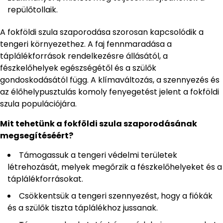
repülőtollaik.
A fokföldi szula szaporodása szorosan kapcsolódik a
tengeri környezethez. A faj fennmaradása a
táplálékforrások rendelkezésre állásától, a
fészkelőhelyek egészségétől és a szülők
gondoskodásától függ. A klímaváltozás, a szennyezés és
az élőhelypusztulás komoly fenyegetést jelent a fokföldi
szula populációjára.
Mit tehetünk a fokföldi szula szaporodásának
megsegítéséért?
Támogassuk a tengeri védelmi területek
létrehozását, melyek megőrzik a fészkelőhelyeket és a
táplálékforrásokat.
Csökkentsük a tengeri szennyezést, hogy a fiókák
és a szülők tiszta táplálékhoz jussanak.