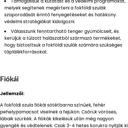
Támogassuk a kutatást és a védelmi programokat,
melyek segítenek megérteni a fokföldi szulák
szaporodását érintő fenyegetéseket és hatékony
védelmi stratégiákat kidolgozni.
Válasszunk fenntartható tenger gyümölcseit, és
kerüljük a túlzott halászatból származó termékeket,
hogy biztosítsuk a fokföldi szulák számára szükséges
táplálékforrásokat.
Fiókái
Jellemzői:
A fokföldi szula fiókái sötétbarna színűek, fehér
pehelypamacsot viselnek a fejükön. Csőrük vöröses,
lábaik szürkék. A fiókák kikelésük után még nagyon
gyengék és védtelenek. Csak 3-4 hetes korukra nyitják ki